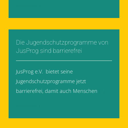
Weiterlesen
Die Jugendschutzprogramme von
JusProg sind barrierefrei
JusProg e.V. bietet seine
Jugendschutzprogramme jetzt
barrierefrei, damit auch Menschen
[...]
Weiterlesen