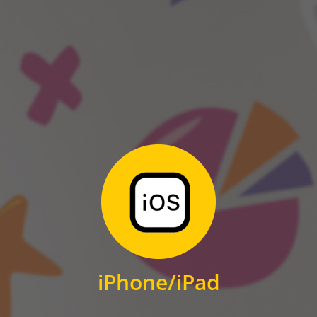
ANDROID
Zum Download
für iPhone und iPad
iPhone/iPad
IOS