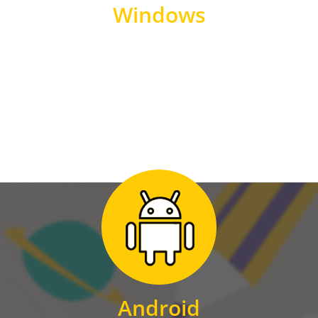
Windows
WINDOWS
Zum Download
für Android
Android