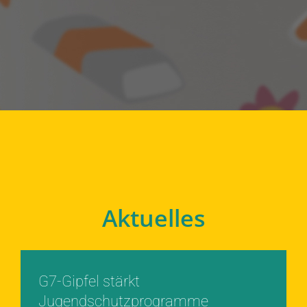
Aktuelles
G7-Gipfel stärkt
Jugendschutzprogramme