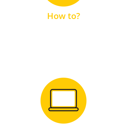
unsere FAQs
How to?
FAQS
Zum Download
für Windows