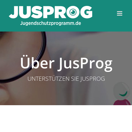
Zum
Toolba
Inhalt
springen
Über JusProg
UNTERSTÜTZEN SIE JUSPROG