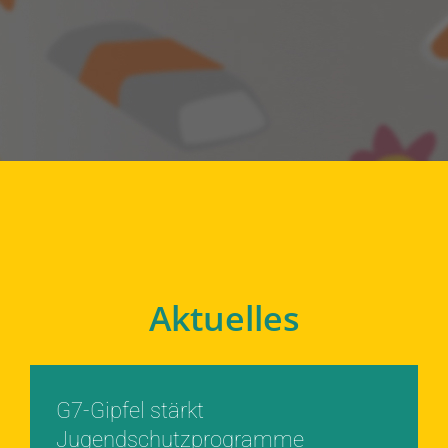
Aktuelles
G7-Gipfel stärkt
Jugendschutzprogramme