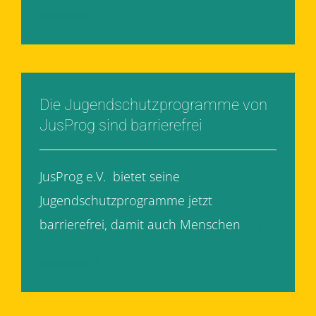
Weiterlesen
Die Jugendschutzprogramme von
JusProg sind barrierefrei
JusProg e.V. bietet seine
Jugendschutzprogramme jetzt
barrierefrei, damit auch Menschen
[...]
Weiterlesen