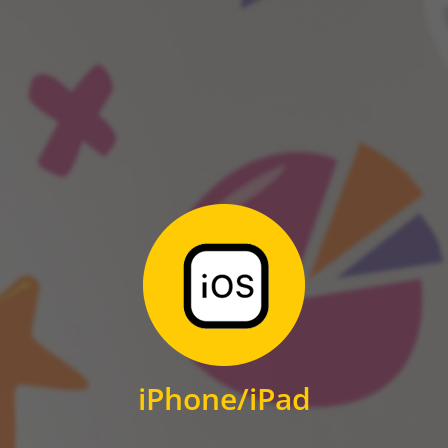
ANDROID
Zum Download
für iPhone und iPad
iPhone/iPad
IOS