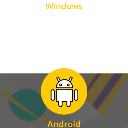
Windows
WINDOWS
Zum Download
für Android
Android