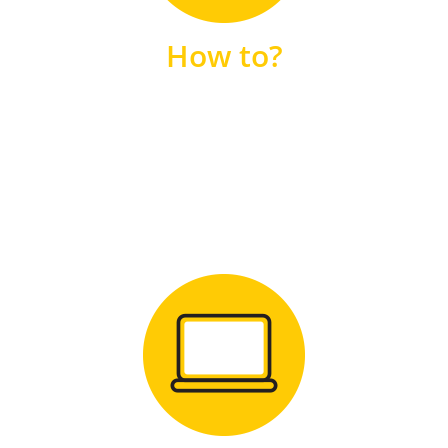
unsere FAQs
How to?
FAQS
Zum Download
für Windows