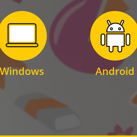
Zum Download
Zum Download
für Windows
für Android
Windows
Android
WINDOWS
ANDROID