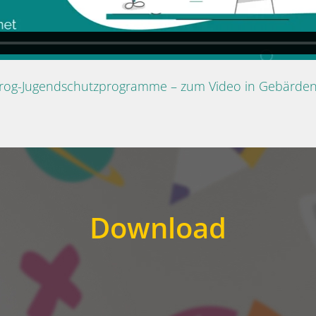
Prog-Jugendschutzprogramme – zum Video in Gebärde
Download