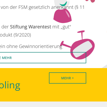
 von der FSM gesetzlich anerkannt (§ 11
n der
Stiftung Warentest
mit „gut“
rodukt (9/2020)
rein ohne Gewinnorientierung
E MEHR
MEHR >
oling