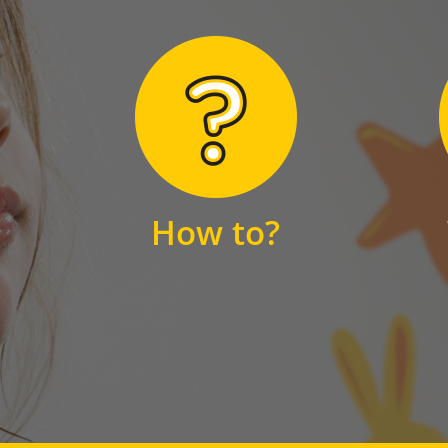
Hier finden Sie
unsere FAQs
How to?
FAQS