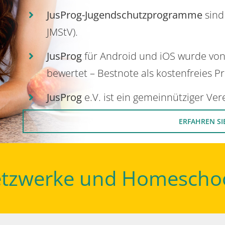
JusProg-Jugendschutzprogramme
sind
JMStV).
JusProg
für Android und iOS wurde vo
bewertet – Bestnote als kostenfreies P
JusProg
e.V. ist ein gemeinnütziger Ve
ERFAHREN SI
Netzwerke und Homescho