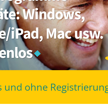
räte: Windows,
e/iPad, Mac usw.
tenlos
s und ohne Registrierun