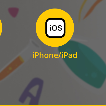
Zum Download
für iPhone und iPad
iPhone/iPad
IOS