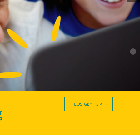
LOS GEHT’S >
g