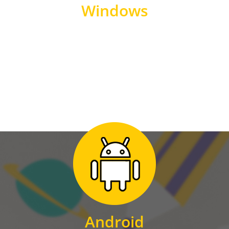
Windows
WINDOWS
Zum Download
für Android
Android