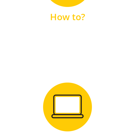
unsere FAQs
How to?
FAQS
Zum Download
für Windows