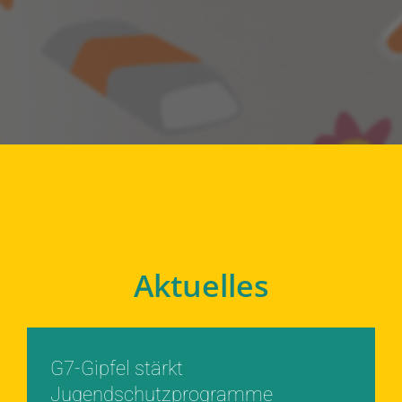
Aktuelles
G7-Gipfel stärkt
Jugendschutzprogramme