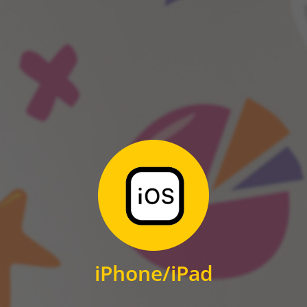
ANDROID
Zum Download
für iPhone und iPad
iPhone/iPad
IOS