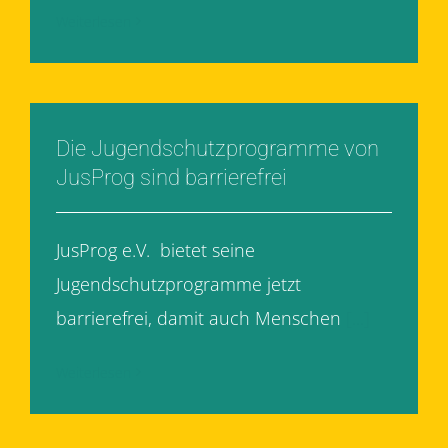
Weiterlesen
Die Jugendschutzprogramme von
JusProg sind barrierefrei
JusProg e.V. bietet seine
Jugendschutzprogramme jetzt
barrierefrei, damit auch Menschen
[...]
Weiterlesen