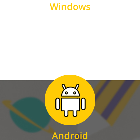
Windows
WINDOWS
Zum Download
für Android
Android