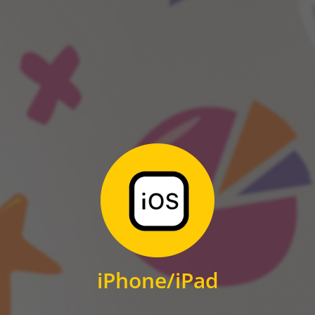
ANDROID
Zum Download
für iPhone und iPad
iPhone/iPad
IOS