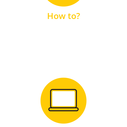
unsere FAQs
How to?
FAQS
Zum Download
für Windows