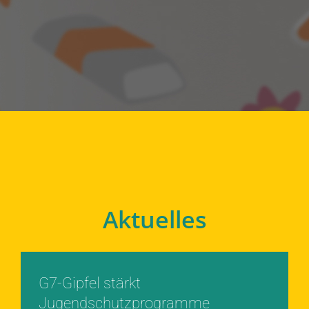
Aktuelles
G7-Gipfel stärkt
Jugendschutzprogramme