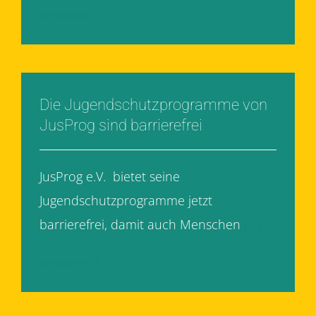
Weiterlesen
Die Jugendschutzprogramme von
JusProg sind barrierefrei
JusProg e.V. bietet seine
Jugendschutzprogramme jetzt
barrierefrei, damit auch Menschen
[...]
Weiterlesen