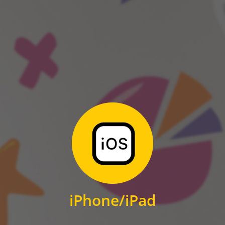
ANDROID
Zum Download
für iPhone und iPad
iPhone/iPad
IOS