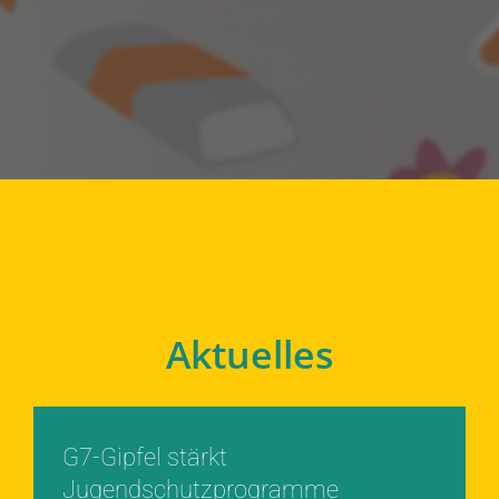
Aktuelles
G7-Gipfel stärkt
Jugendschutzprogramme