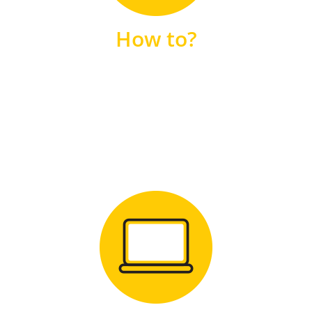
unsere FAQs
How to?
FAQS
Zum Download
für Windows