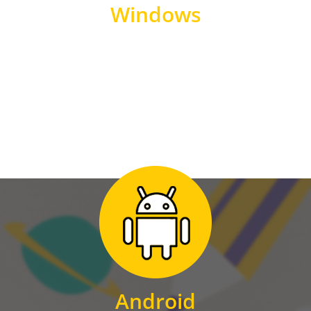
Windows
WINDOWS
Zum Download
für Android
Android