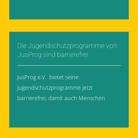
Weiterlesen
Die Jugendschutzprogramme von
JusProg sind barrierefrei
JusProg e.V. bietet seine
Jugendschutzprogramme jetzt
barrierefrei, damit auch Menschen
[...]
Weiterlesen