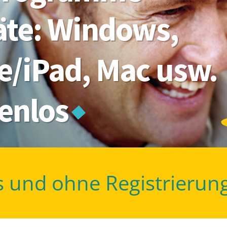
räte: Windows,
e/iPad, Mac usw.
tenlos
s und ohne Registrierun