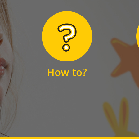
Hier finden Sie
unsere FAQs
How to?
FAQS