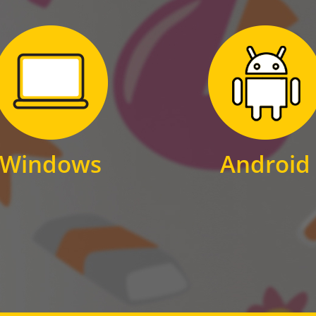
Zum Download
Zum Download
für Windows
für Android
Windows
Android
WINDOWS
ANDROID