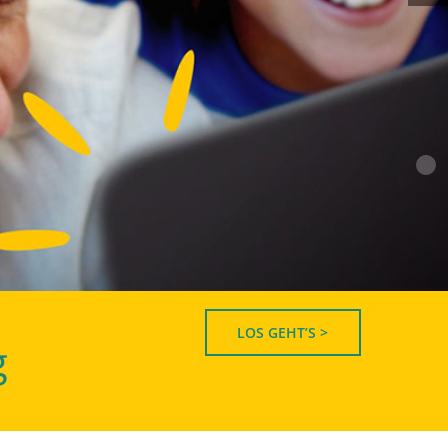
LOS GEHT’S >
g