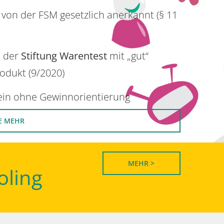
 von der FSM gesetzlich anerkannt (§ 11
n der
Stiftung Warentest
mit „gut“
rodukt (9/2020)
rein ohne Gewinnorientierung
E MEHR
MEHR >
oling