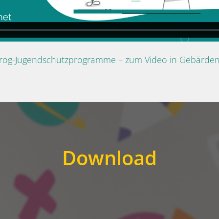
Prog-Jugendschutzprogramme – zum Video in Gebärde
Download