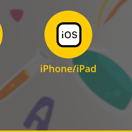
Zum Download
für iPhone und iPad
iPhone/iPad
IOS