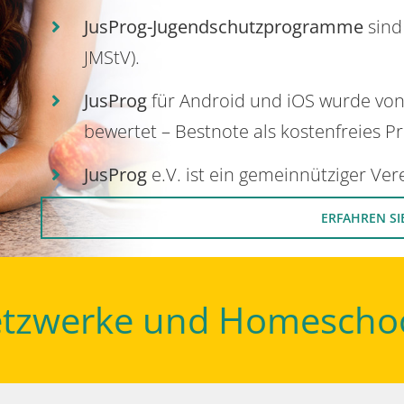
JusProg-Jugendschutzprogramme
sind
JMStV).
JusProg
für Android und iOS wurde vo
bewertet – Bestnote als kostenfreies P
JusProg
e.V. ist ein gemeinnütziger Ve
ERFAHREN SI
Netzwerke und Homescho