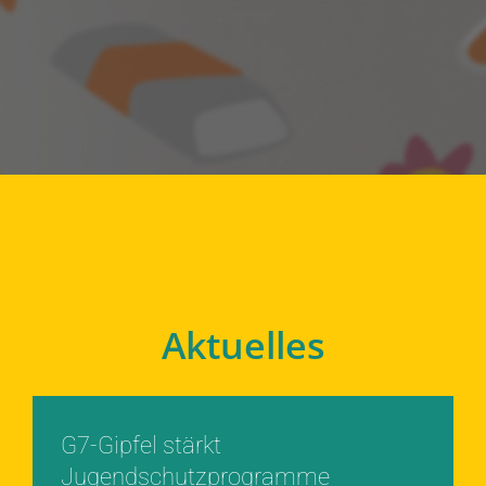
Aktuelles
G7-Gipfel stärkt
Jugendschutzprogramme