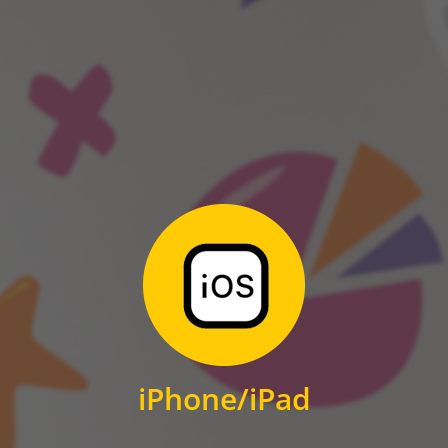
ANDROID
Zum Download
für iPhone und iPad
iPhone/iPad
IOS