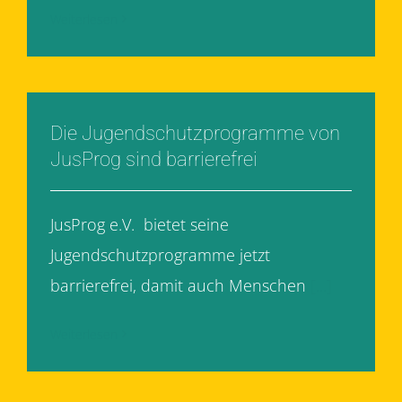
Weiterlesen
Die Jugendschutzprogramme von
JusProg sind barrierefrei
JusProg e.V. bietet seine
Jugendschutzprogramme jetzt
barrierefrei, damit auch Menschen
[...]
Weiterlesen