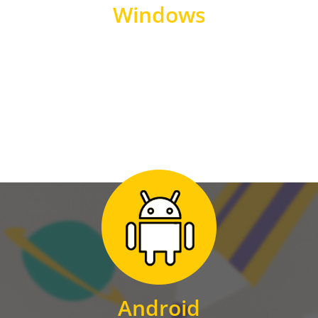
Windows
WINDOWS
Zum Download
für Android
Android