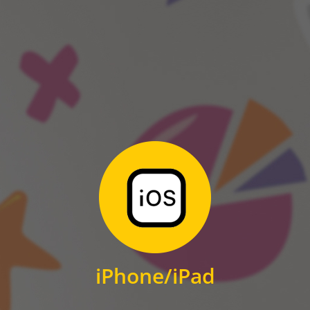
ANDROID
Zum Download
für iPhone und iPad
iPhone/iPad
IOS