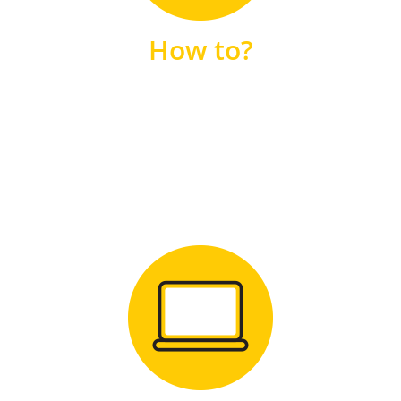
unsere FAQs
How to?
FAQS
Zum Download
für Windows