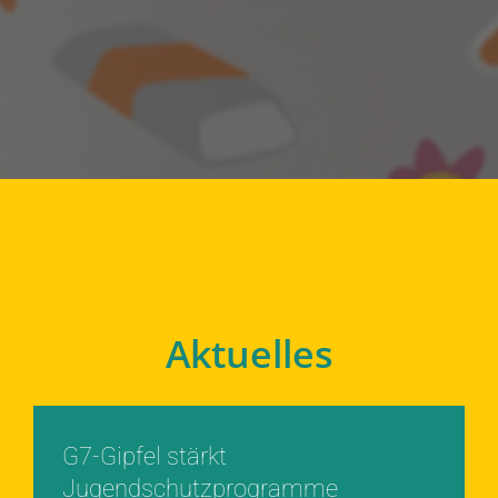
Aktuelles
G7-Gipfel stärkt
Jugendschutzprogramme