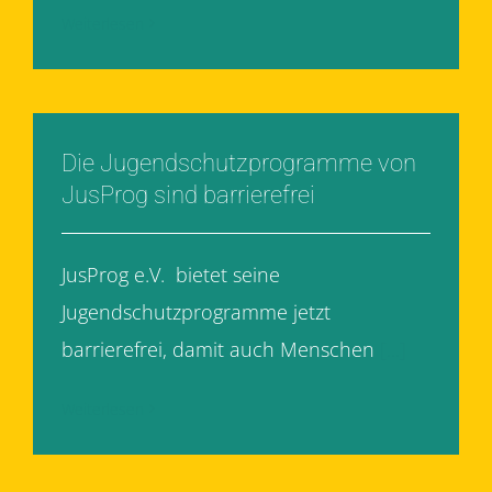
Weiterlesen
Die Jugendschutzprogramme von
JusProg sind barrierefrei
JusProg e.V. bietet seine
Jugendschutzprogramme jetzt
barrierefrei, damit auch Menschen
[...]
Weiterlesen