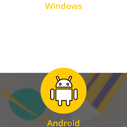
Windows
WINDOWS
Zum Download
für Android
Android