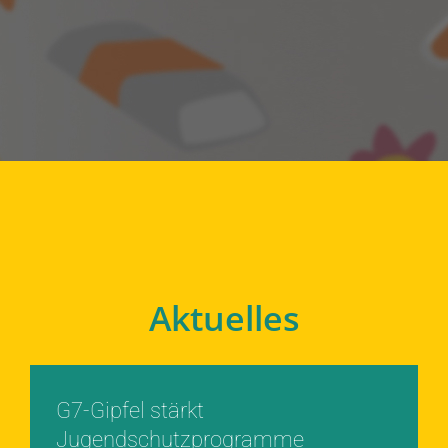
Aktuelles
G7-Gipfel stärkt
Jugendschutzprogramme