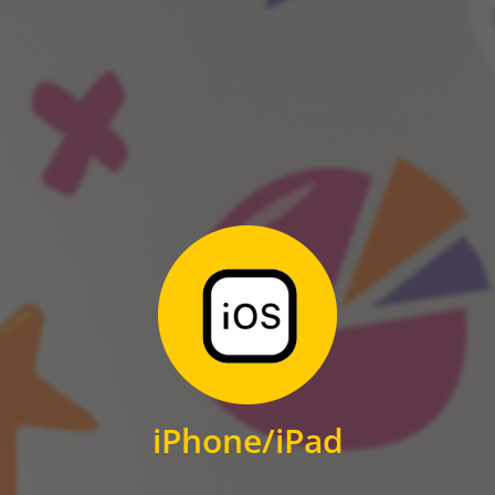
ANDROID
Zum Download
für iPhone und iPad
iPhone/iPad
IOS