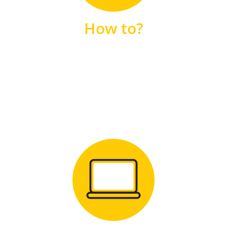
unsere FAQs
How to?
FAQS
Zum Download
für Windows