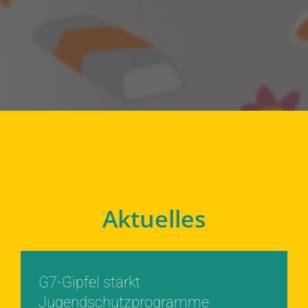
Aktuelles
G7-Gipfel stärkt
Jugendschutzprogramme