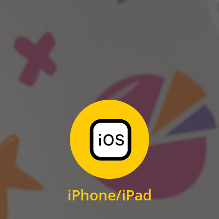
ANDROID
Zum Download
für iPhone und iPad
iPhone/iPad
IOS