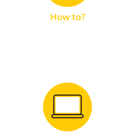
unsere FAQs
How to?
FAQS
Zum Download
für Windows