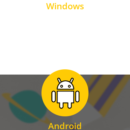
Windows
WINDOWS
Zum Download
für Android
Android