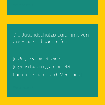
Weiterlesen
Die Jugendschutzprogramme von
JusProg sind barrierefrei
JusProg e.V. bietet seine
Jugendschutzprogramme jetzt
barrierefrei, damit auch Menschen
[...]
Weiterlesen