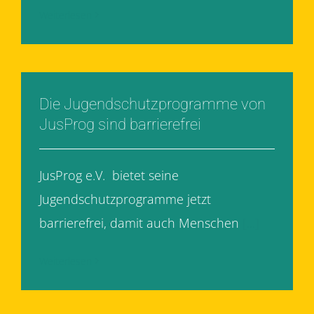
Weiterlesen
Die Jugendschutzprogramme von
JusProg sind barrierefrei
JusProg e.V. bietet seine
Jugendschutzprogramme jetzt
barrierefrei, damit auch Menschen
[...]
Weiterlesen