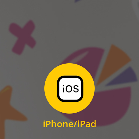
ANDROID
Zum Download
für iPhone und iPad
iPhone/iPad
IOS