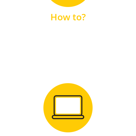
unsere FAQs
How to?
FAQS
Zum Download
für Windows