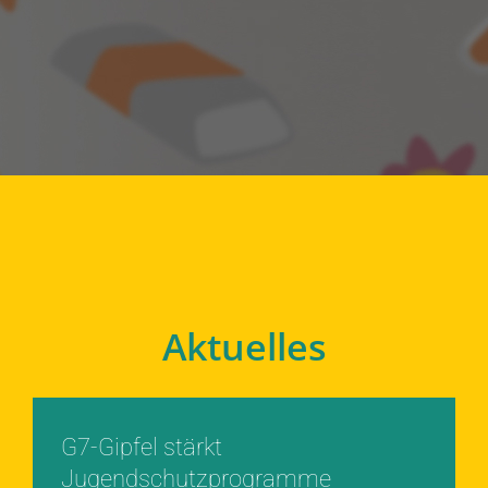
Aktuelles
G7-Gipfel stärkt
Jugendschutzprogramme