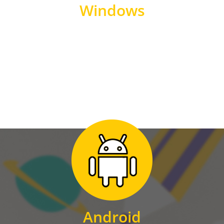
Windows
WINDOWS
Zum Download
für Android
Android