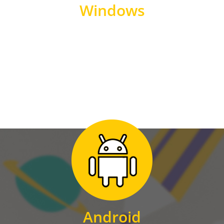
Windows
WINDOWS
Zum Download
für Android
Android