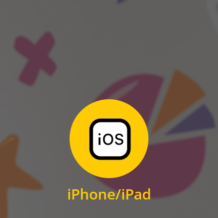
ANDROID
Zum Download
für iPhone und iPad
iPhone/iPad
IOS