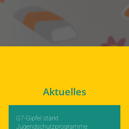
Aktuelles
G7-Gipfel stärkt
Jugendschutzprogramme