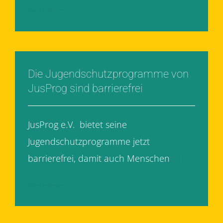
Weiterlesen
Die Jugendschutzprogramme von
JusProg sind barrierefrei
JusProg e.V. bietet seine
Jugendschutzprogramme jetzt
barrierefrei, damit auch Menschen
[...]
Weiterlesen