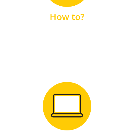
unsere FAQs
How to?
FAQS
Zum Download
für Windows