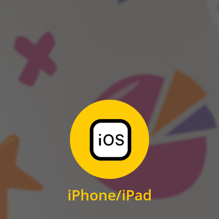
ANDROID
Zum Download
für iPhone und iPad
iPhone/iPad
IOS