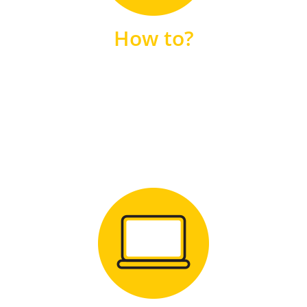
unsere FAQs
How to?
FAQS
Zum Download
für Windows