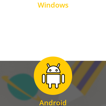
Windows
WINDOWS
Zum Download
für Android
Android