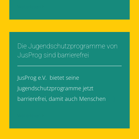
Weiterlesen
Die Jugendschutzprogramme von
JusProg sind barrierefrei
JusProg e.V. bietet seine
Jugendschutzprogramme jetzt
barrierefrei, damit auch Menschen
[...]
Weiterlesen