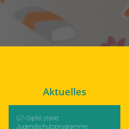
Aktuelles
G7-Gipfel stärkt
Jugendschutzprogramme