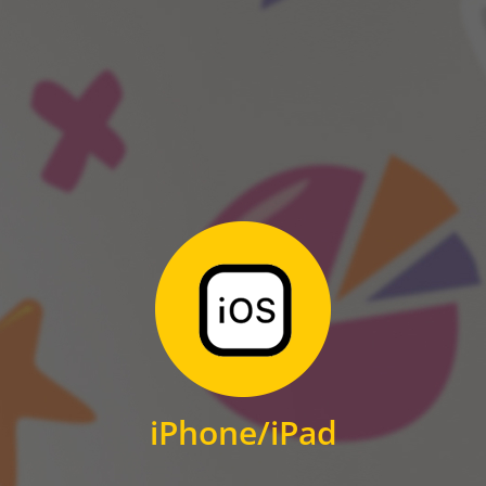
ANDROID
Zum Download
für iPhone und iPad
iPhone/iPad
IOS