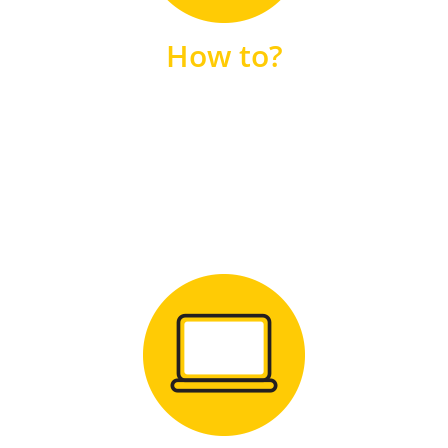
unsere FAQs
How to?
FAQS
Zum Download
für Windows