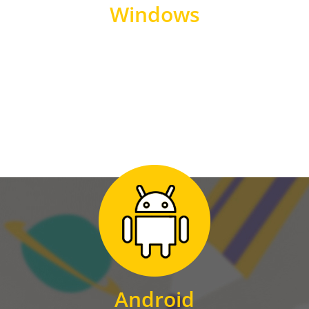
Windows
WINDOWS
Zum Download
für Android
Android