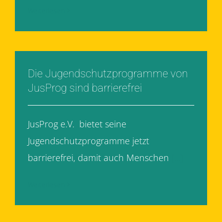
Weiterlesen
Die Jugendschutzprogramme von
JusProg sind barrierefrei
JusProg e.V. bietet seine
Jugendschutzprogramme jetzt
barrierefrei, damit auch Menschen
[...]
Weiterlesen