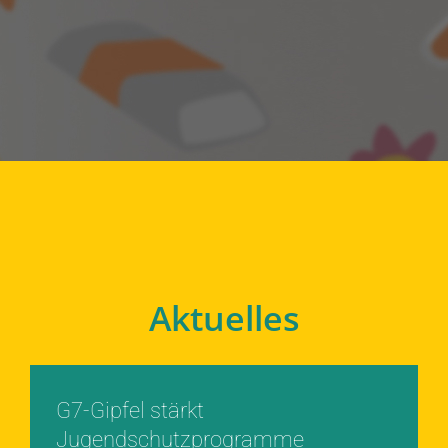
Aktuelles
G7-Gipfel stärkt
Jugendschutzprogramme