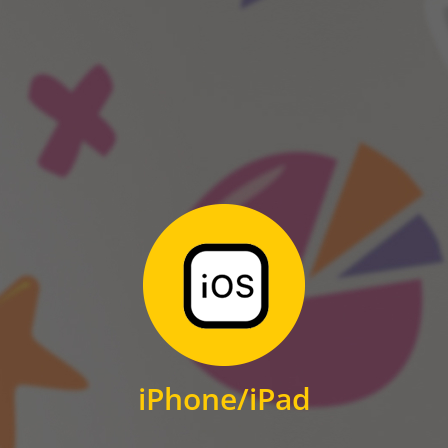
ANDROID
Zum Download
für iPhone und iPad
iPhone/iPad
IOS