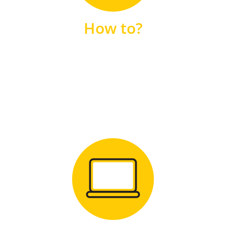
unsere FAQs
How to?
FAQS
Zum Download
für Windows