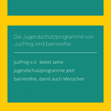
Weiterlesen
Die Jugendschutzprogramme von
JusProg sind barrierefrei
JusProg e.V. bietet seine
Jugendschutzprogramme jetzt
barrierefrei, damit auch Menschen
[...]
Weiterlesen