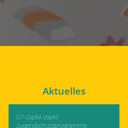
Aktuelles
G7-Gipfel stärkt
Jugendschutzprogramme