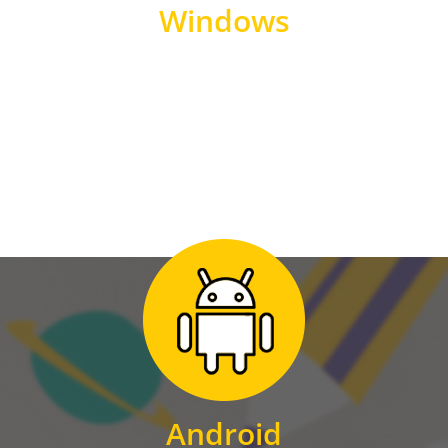
Windows
WINDOWS
Zum Download
für Android
Android