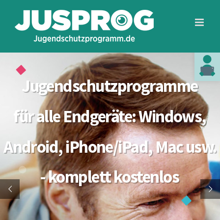
Zum
Toolba
Inhalt
springen
Text in leicht
Jugendschutzprogramme
für alle Endgeräte: Windows,
Android, iPhone/iPad, Mac usw.
- komplett kostenlos