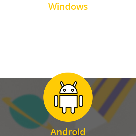
Windows
WINDOWS
Zum Download
für Android
Android