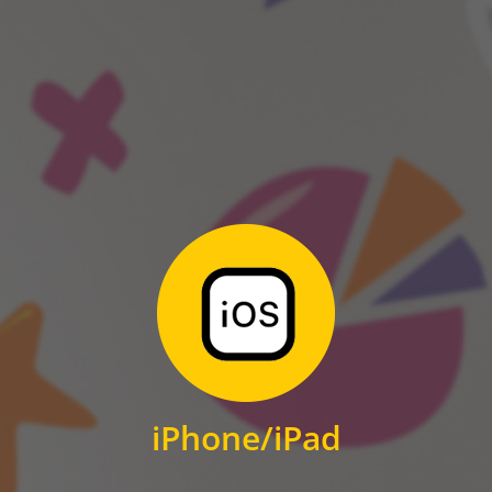
ANDROID
Zum Download
für iPhone und iPad
iPhone/iPad
IOS