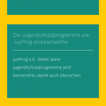
Weiterlesen
Die Jugendschutzprogramme von
JusProg sind barrierefrei
JusProg e.V. bietet seine
Jugendschutzprogramme jetzt
barrierefrei, damit auch Menschen
[...]
Weiterlesen