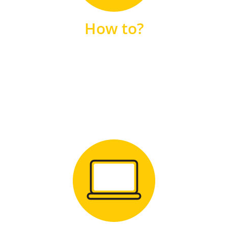
unsere FAQs
How to?
FAQS
Zum Download
für Windows