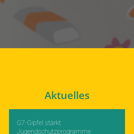
Aktuelles
G7-Gipfel stärkt
Jugendschutzprogramme