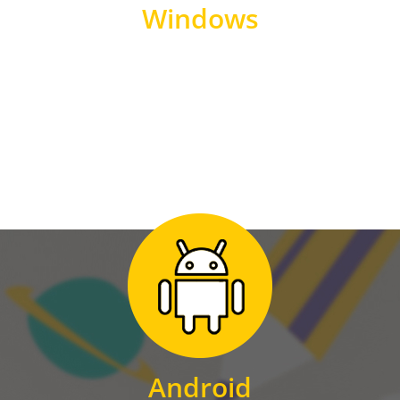
Windows
WINDOWS
Zum Download
für Android
Android