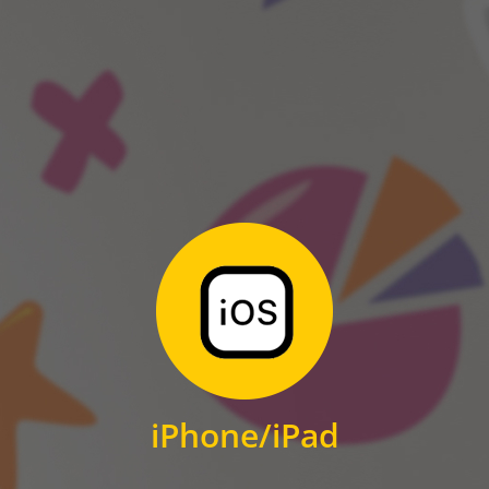
ANDROID
Zum Download
für iPhone und iPad
iPhone/iPad
IOS