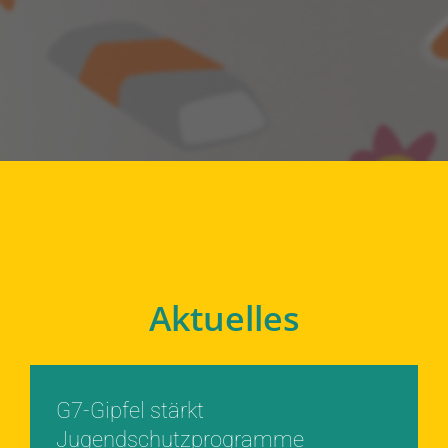
Aktuelles
G7-Gipfel stärkt
Jugendschutzprogramme