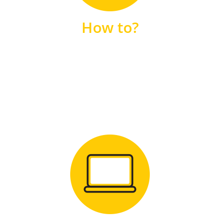
unsere FAQs
How to?
FAQS
Zum Download
für Windows