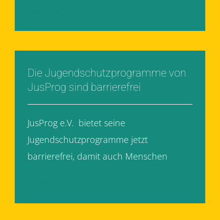
Weiterlesen
Die Jugendschutzprogramme von
JusProg sind barrierefrei
JusProg e.V. bietet seine
Jugendschutzprogramme jetzt
barrierefrei, damit auch Menschen
[...]
Weiterlesen