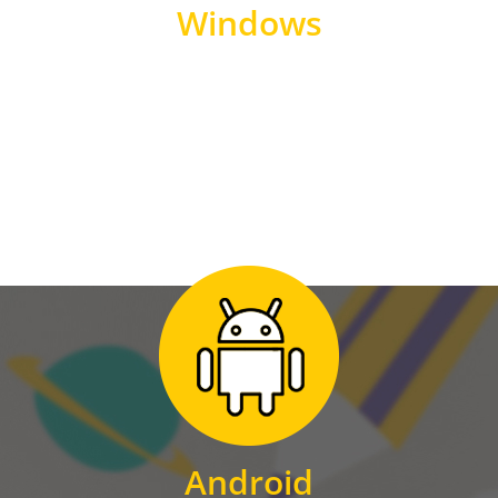
Windows
WINDOWS
Zum Download
für Android
Android