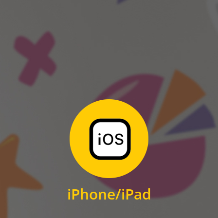
ANDROID
Zum Download
für iPhone und iPad
iPhone/iPad
IOS