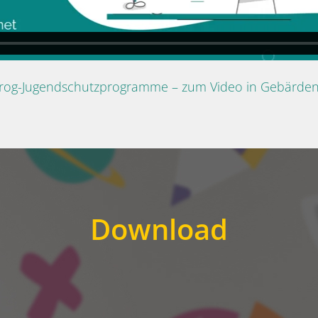
Prog-Jugendschutzprogramme – zum Video in Gebärde
Download