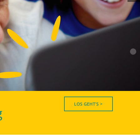
LOS GEHT’S >
g