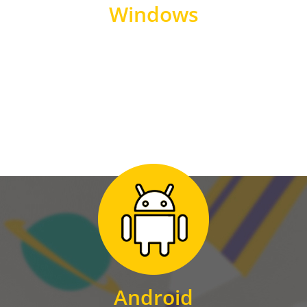
Windows
WINDOWS
Zum Download
für Android
Android