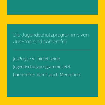
Weiterlesen
Die Jugendschutzprogramme von
JusProg sind barrierefrei
JusProg e.V. bietet seine
Jugendschutzprogramme jetzt
barrierefrei, damit auch Menschen
[...]
Weiterlesen