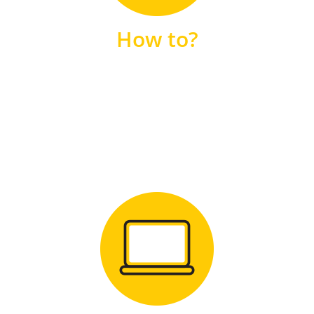
unsere FAQs
How to?
FAQS
Zum Download
für Windows