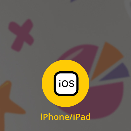
ANDROID
Zum Download
für iPhone und iPad
iPhone/iPad
IOS