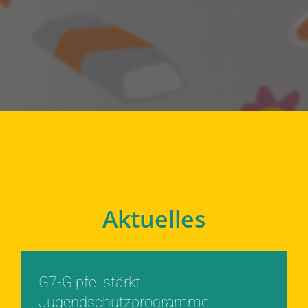
Aktuelles
G7-Gipfel stärkt
Jugendschutzprogramme