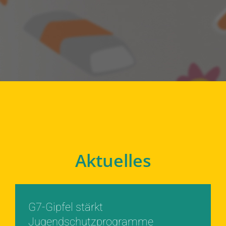
Aktuelles
G7-Gipfel stärkt
Jugendschutzprogramme