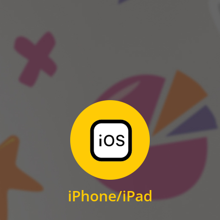
ANDROID
Zum Download
für iPhone und iPad
iPhone/iPad
IOS