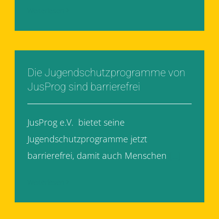
Weiterlesen
Die Jugendschutzprogramme von
JusProg sind barrierefrei
JusProg e.V. bietet seine
Jugendschutzprogramme jetzt
barrierefrei, damit auch Menschen
[...]
Weiterlesen