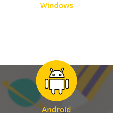
Windows
WINDOWS
Zum Download
für Android
Android