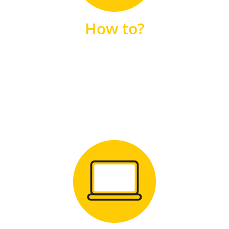
unsere FAQs
How to?
FAQS
Zum Download
für Windows