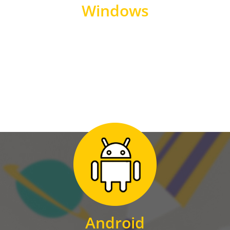
Windows
WINDOWS
Zum Download
für Android
Android