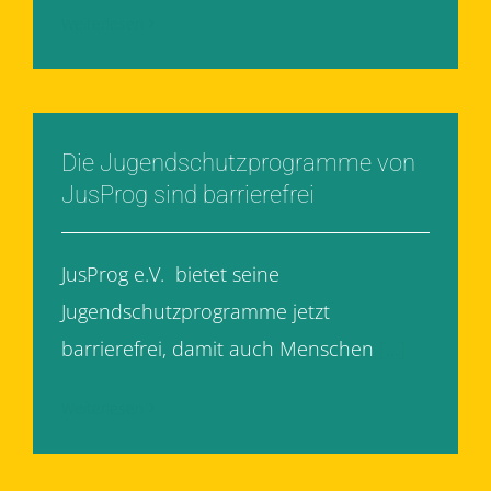
Weiterlesen
Die Jugendschutzprogramme von
JusProg sind barrierefrei
JusProg e.V. bietet seine
Jugendschutzprogramme jetzt
barrierefrei, damit auch Menschen
[...]
Weiterlesen