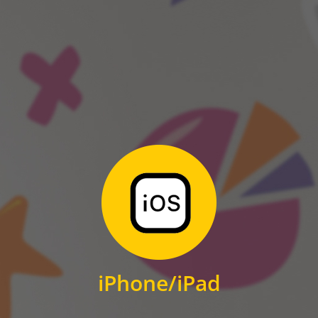
ANDROID
Zum Download
für iPhone und iPad
iPhone/iPad
IOS