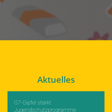
Aktuelles
G7-Gipfel stärkt
Jugendschutzprogramme