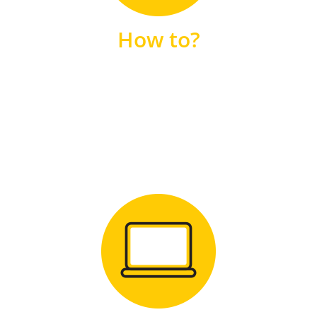
unsere FAQs
How to?
FAQS
Zum Download
für Windows