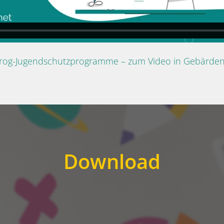
Prog-Jugendschutzprogramme – zum Video in Gebärde
Download