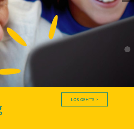
LOS GEHT’S >
g