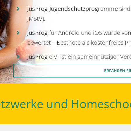
JusProg-Jugendschutzprogramme
sind
JMStV).
JusProg
für Android und iOS wurde vo
bewertet – Bestnote als kostenfreies P
JusProg
e.V. ist ein gemeinnütziger Ve
ERFAHREN SI
Netzwerke und Homescho