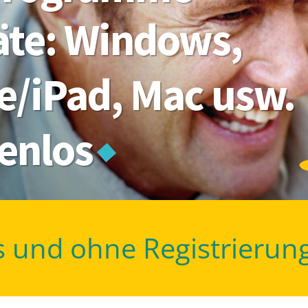
räte: Windows,
e/iPad, Mac usw.
tenlos
s und ohne Registrierun