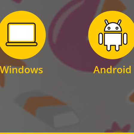
Zum Download
Zum Download
für Windows
für Android
Windows
Android
WINDOWS
ANDROID