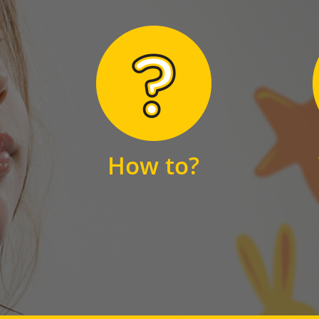
Hier finden Sie
unsere FAQs
How to?
FAQS