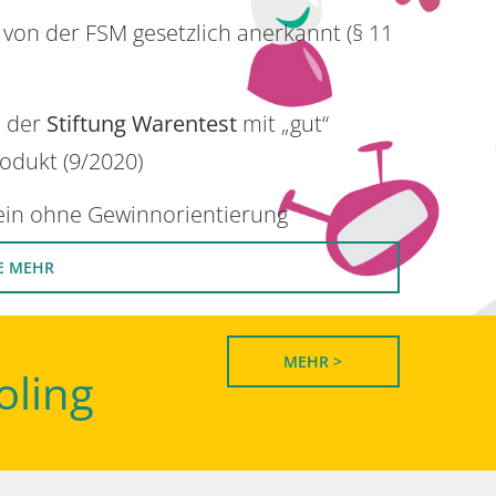
 von der FSM gesetzlich anerkannt (§ 11
n der
Stiftung Warentest
mit „gut“
rodukt (9/2020)
rein ohne Gewinnorientierung
E MEHR
MEHR >
oling