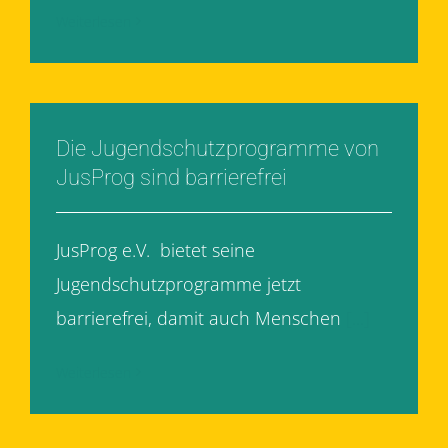
Weiterlesen
Die Jugendschutzprogramme von
JusProg sind barrierefrei
JusProg e.V. bietet seine
Jugendschutzprogramme jetzt
barrierefrei, damit auch Menschen
[...]
Weiterlesen