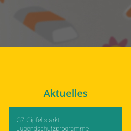
Aktuelles
G7-Gipfel stärkt
Jugendschutzprogramme