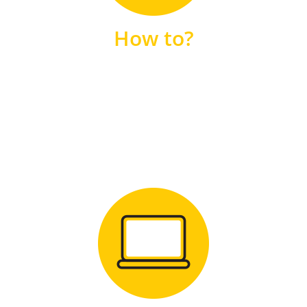
unsere FAQs
How to?
FAQS
Zum Download
für Windows