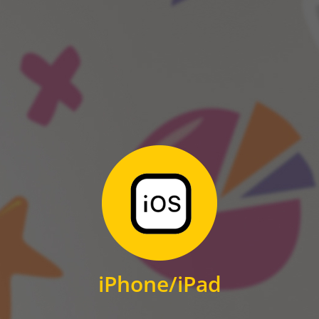
ANDROID
Zum Download
für iPhone und iPad
iPhone/iPad
IOS