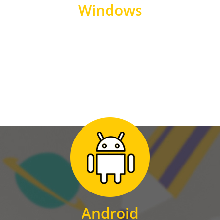
Windows
WINDOWS
Zum Download
für Android
Android