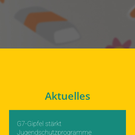
Aktuelles
G7-Gipfel stärkt
Jugendschutzprogramme