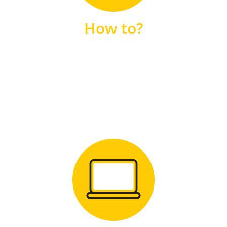
unsere FAQs
How to?
FAQS
Zum Download
für Windows