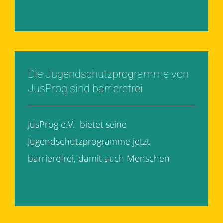
Weiterlesen
Die Jugendschutzprogramme von
JusProg sind barrierefrei
JusProg e.V. bietet seine
Jugendschutzprogramme jetzt
barrierefrei, damit auch Menschen
[...]
Weiterlesen