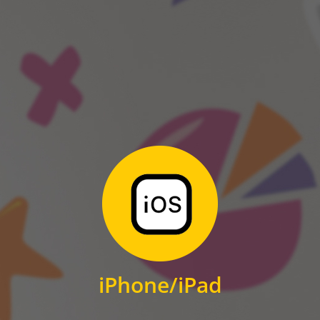
ANDROID
Zum Download
für iPhone und iPad
iPhone/iPad
IOS