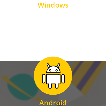
Windows
WINDOWS
Zum Download
für Android
Android