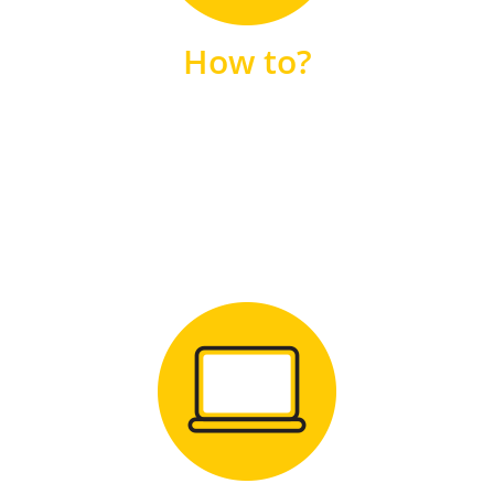
unsere FAQs
How to?
FAQS
Zum Download
für Windows