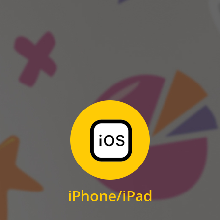
ANDROID
Zum Download
für iPhone und iPad
iPhone/iPad
IOS