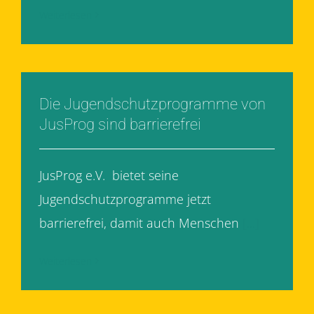
Weiterlesen
Die Jugendschutzprogramme von
JusProg sind barrierefrei
JusProg e.V. bietet seine
Jugendschutzprogramme jetzt
barrierefrei, damit auch Menschen
[...]
Weiterlesen