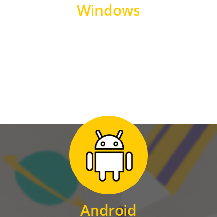
Windows
WINDOWS
Zum Download
für Android
Android