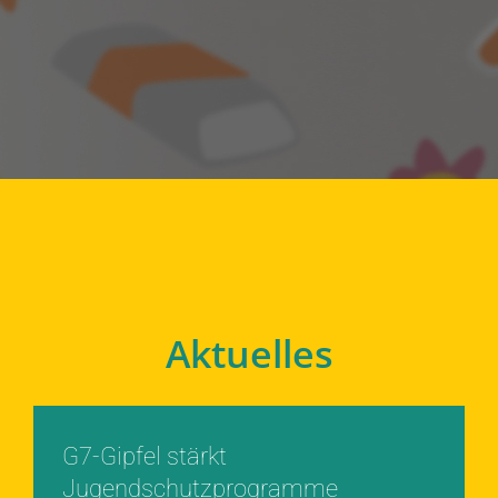
Aktuelles
G7-Gipfel stärkt
Jugendschutzprogramme