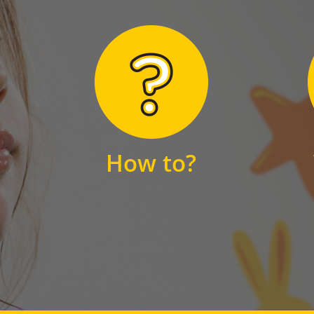
Hier finden Sie
unsere FAQs
How to?
FAQS