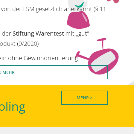
 von der FSM gesetzlich anerkannt (§ 11
n der
Stiftung Warentest
mit „gut“
rodukt (9/2020)
rein ohne Gewinnorientierung
E MEHR
MEHR >
oling