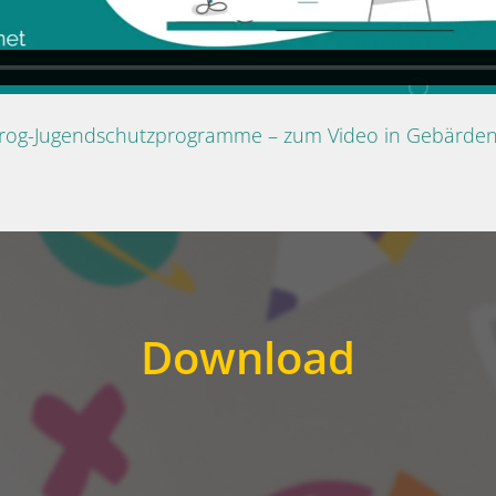
Prog-Jugendschutzprogramme – zum Video in Gebärde
Download