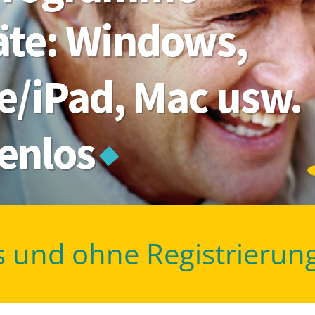
räte: Windows,
e/iPad, Mac usw.
tenlos
s und ohne Registrierun