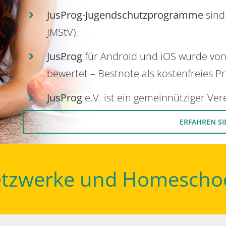
JusProg-Jugendschutzprogramme
sind
JMStV).
JusProg
für Android und iOS wurde vo
bewertet – Bestnote als kostenfreies P
JusProg
e.V. ist ein gemeinnütziger Ve
ERFAHREN SI
Netzwerke und Homescho