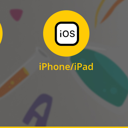
Zum Download
für iPhone und iPad
iPhone/iPad
IOS