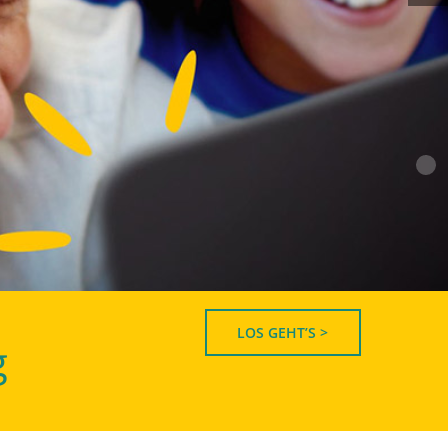
LOS GEHT’S >
g