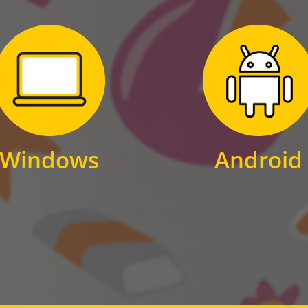
Zum Download
Zum Download
für Windows
für Android
Windows
Android
WINDOWS
ANDROID