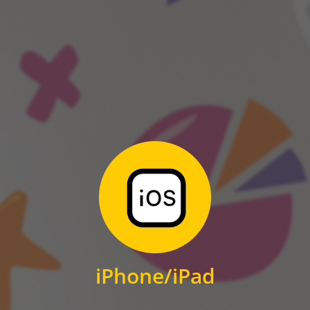
ANDROID
Zum Download
für iPhone und iPad
iPhone/iPad
IOS