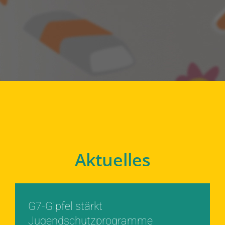
Aktuelles
G7-Gipfel stärkt
Jugendschutzprogramme