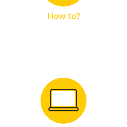
unsere FAQs
How to?
FAQS
Zum Download
für Windows