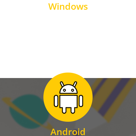
Windows
WINDOWS
Zum Download
für Android
Android