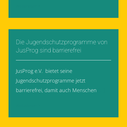
Weiterlesen
Die Jugendschutzprogramme von
JusProg sind barrierefrei
JusProg e.V. bietet seine
Jugendschutzprogramme jetzt
barrierefrei, damit auch Menschen
[...]
Weiterlesen