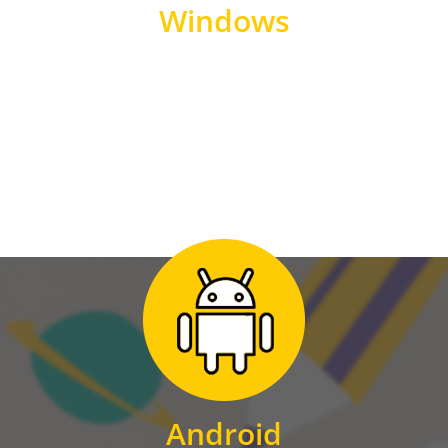
Windows
WINDOWS
Zum Download
für Android
Android