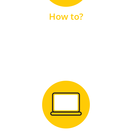
unsere FAQs
How to?
FAQS
Zum Download
für Windows