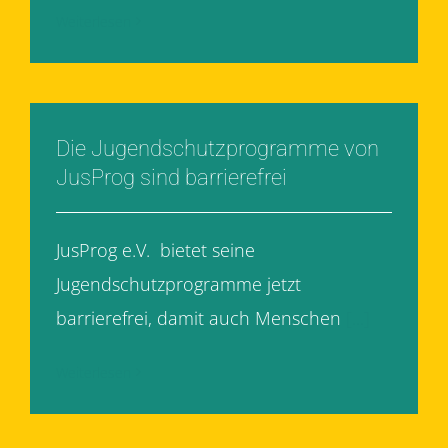
Weiterlesen
Die Jugendschutzprogramme von
JusProg sind barrierefrei
JusProg e.V. bietet seine
Jugendschutzprogramme jetzt
barrierefrei, damit auch Menschen
[...]
Weiterlesen