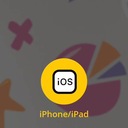
ANDROID
Zum Download
für iPhone und iPad
iPhone/iPad
IOS