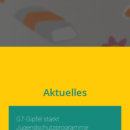
Aktuelles
G7-Gipfel stärkt
Jugendschutzprogramme