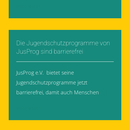
Weiterlesen
Die Jugendschutzprogramme von
JusProg sind barrierefrei
JusProg e.V. bietet seine
Jugendschutzprogramme jetzt
barrierefrei, damit auch Menschen
[...]
Weiterlesen