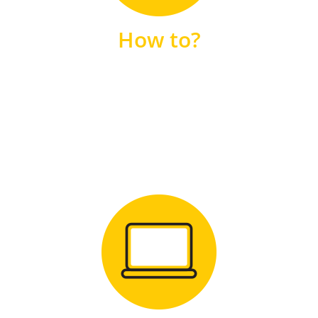
unsere FAQs
How to?
FAQS
Zum Download
für Windows