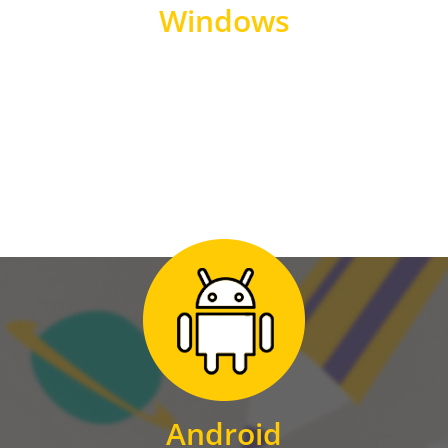
Windows
WINDOWS
Zum Download
für Android
Android