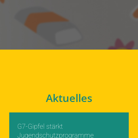
Aktuelles
G7-Gipfel stärkt
Jugendschutzprogramme