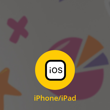
ANDROID
Zum Download
für iPhone und iPad
iPhone/iPad
IOS