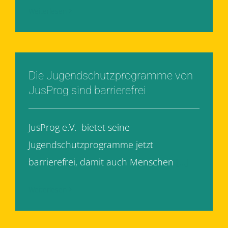
Weiterlesen
Die Jugendschutzprogramme von
JusProg sind barrierefrei
JusProg e.V. bietet seine
Jugendschutzprogramme jetzt
barrierefrei, damit auch Menschen
[...]
Weiterlesen