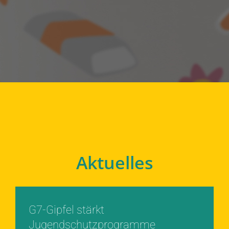
Aktuelles
G7-Gipfel stärkt
Jugendschutzprogramme