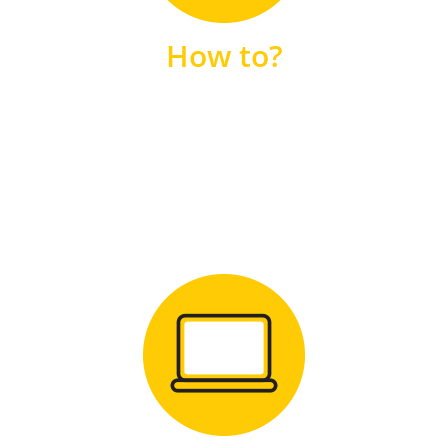
unsere FAQs
How to?
FAQS
Zum Download
für Windows