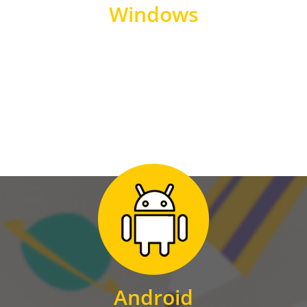
Windows
WINDOWS
Zum Download
für Android
Android