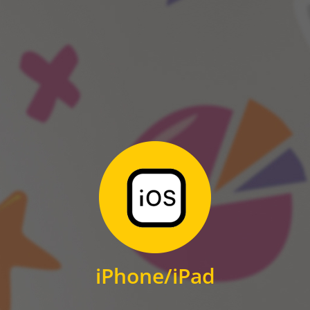
ANDROID
Zum Download
für iPhone und iPad
iPhone/iPad
IOS