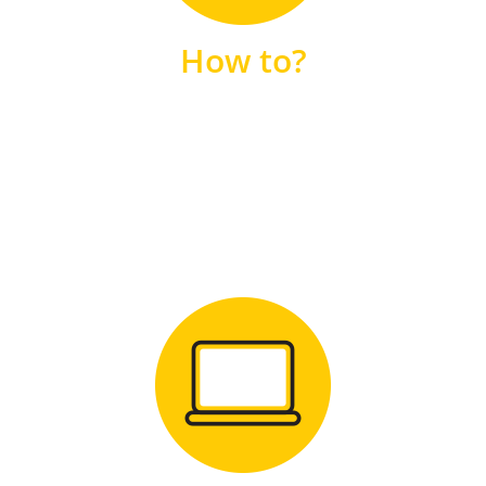
unsere FAQs
How to?
FAQS
Zum Download
für Windows