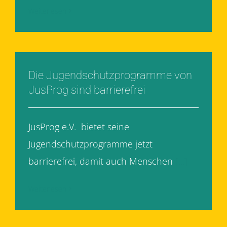
Weiterlesen
Die Jugendschutzprogramme von
JusProg sind barrierefrei
JusProg e.V. bietet seine
Jugendschutzprogramme jetzt
barrierefrei, damit auch Menschen
[...]
Weiterlesen