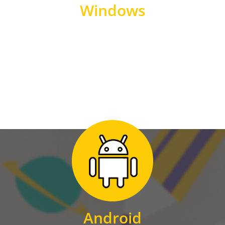
Windows
WINDOWS
Zum Download
für Android
Android