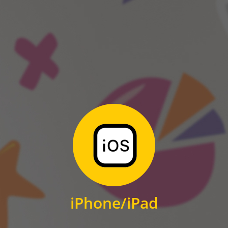
ANDROID
Zum Download
für iPhone und iPad
iPhone/iPad
IOS