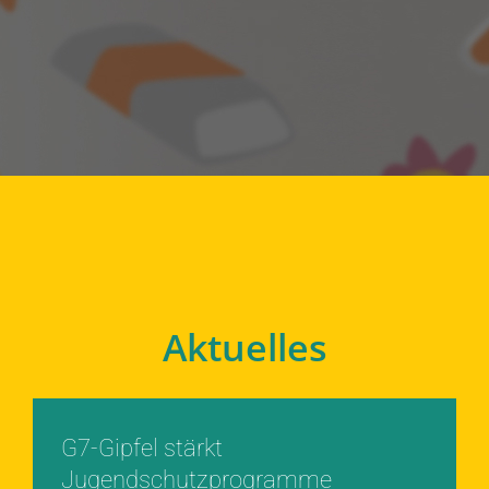
Aktuelles
G7-Gipfel stärkt
Jugendschutzprogramme