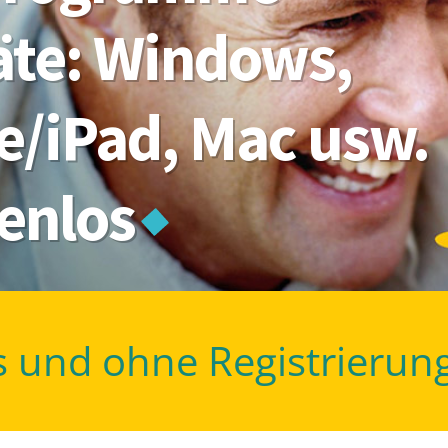
räte: Windows,
e/iPad, Mac usw.
tenlos
s und ohne Registrierun