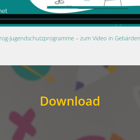
Prog-Jugendschutzprogramme – zum Video in Gebärde
Download