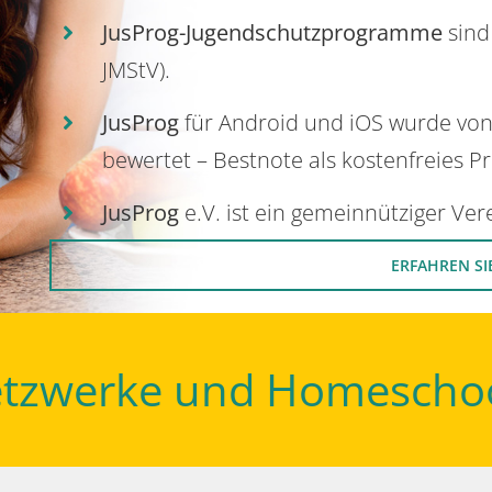
JusProg-Jugendschutzprogramme
sind
JMStV).
JusProg
für Android und iOS wurde vo
bewertet – Bestnote als kostenfreies P
JusProg
e.V. ist ein gemeinnütziger Ve
ERFAHREN SI
Netzwerke und Homescho