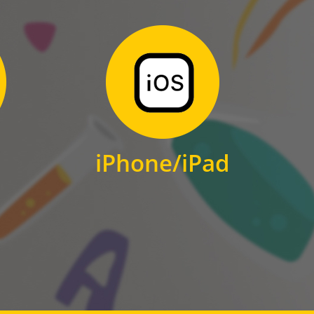
Zum Download
für iPhone und iPad
iPhone/iPad
IOS