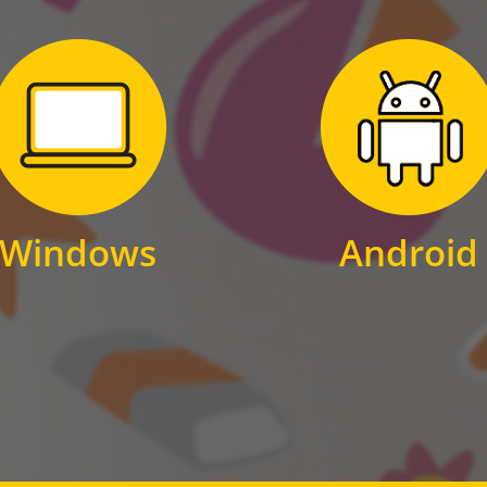
Zum Download
Zum Download
für Windows
für Android
Windows
Android
WINDOWS
ANDROID