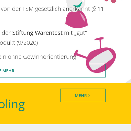
 von der FSM gesetzlich anerkannt (§ 11
n der
Stiftung Warentest
mit „gut“
rodukt (9/2020)
rein ohne Gewinnorientierung
E MEHR
MEHR >
oling