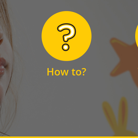
Hier finden Sie
unsere FAQs
How to?
FAQS