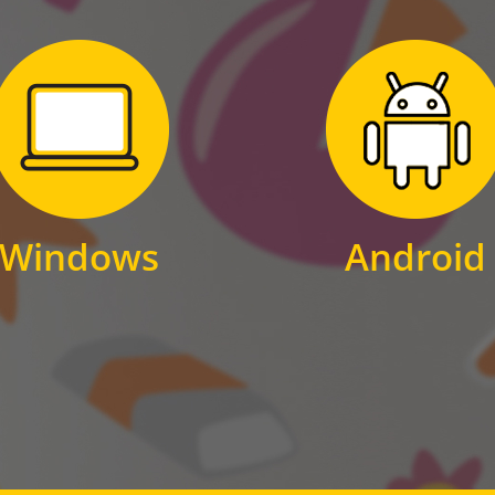
Zum Download
Zum Download
für Windows
für Android
Windows
Android
WINDOWS
ANDROID