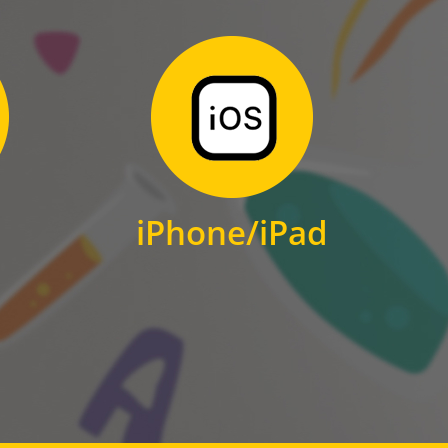
Zum Download
für iPhone und iPad
iPhone/iPad
IOS