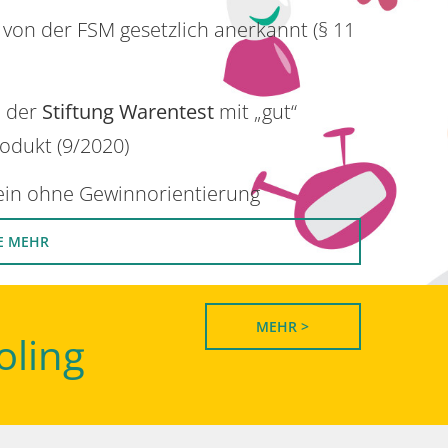
 von der FSM gesetzlich anerkannt (§ 11
n der
Stiftung Warentest
mit „gut“
rodukt (9/2020)
rein ohne Gewinnorientierung
E MEHR
MEHR >
oling