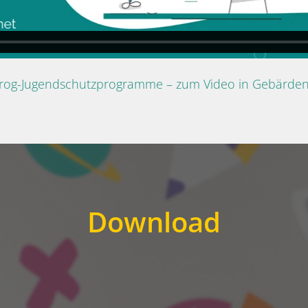
Prog-Jugendschutzprogramme – zum Video in Gebärde
Download