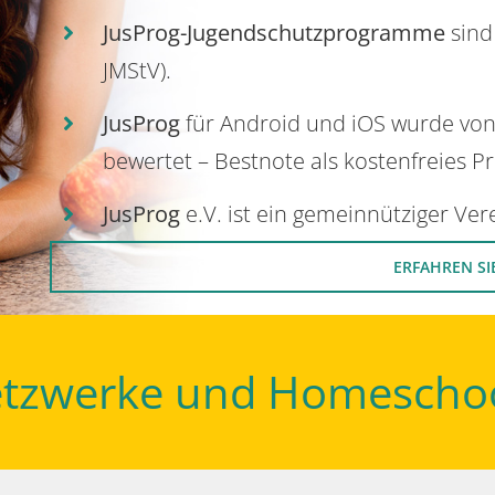
JusProg-Jugendschutzprogramme
sind
JMStV).
JusProg
für Android und iOS wurde vo
bewertet – Bestnote als kostenfreies P
JusProg
e.V. ist ein gemeinnütziger Ve
ERFAHREN SI
Netzwerke und Homescho