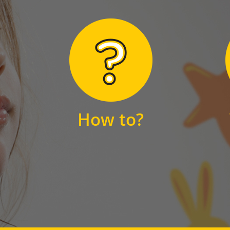
Hier finden Sie
unsere FAQs
How to?
FAQS