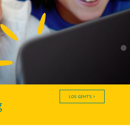
LOS GEHT’S >
g