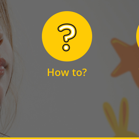
Hier finden Sie
unsere FAQs
How to?
FAQS