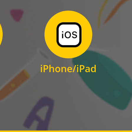
Zum Download
für iPhone und iPad
iPhone/iPad
IOS