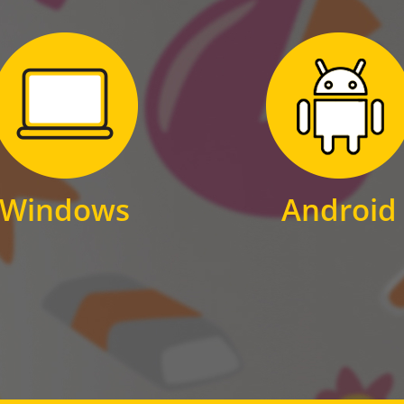
Zum Download
Zum Download
für Windows
für Android
Windows
Android
WINDOWS
ANDROID