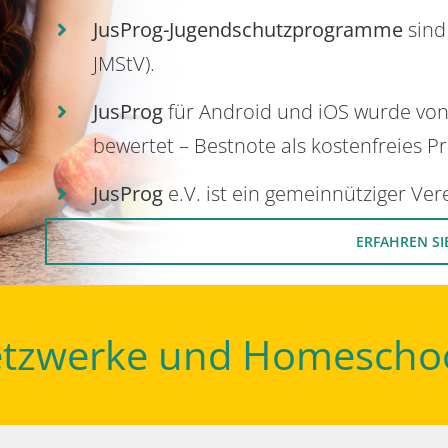
JusProg-Jugendschutzprogramme
sind
JMStV).
JusProg
für Android und iOS wurde vo
bewertet – Bestnote als kostenfreies P
JusProg
e.V. ist ein gemeinnütziger Ve
ERFAHREN SI
Netzwerke und Homescho