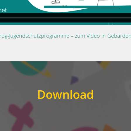
Prog-Jugendschutzprogramme – zum Video in Gebärde
Download