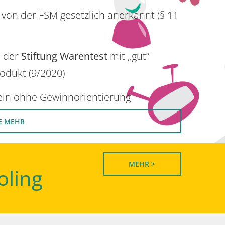
 von der FSM gesetzlich anerkannt (§ 11
n der
Stiftung Warentest
mit „gut“
rodukt (9/2020)
rein ohne Gewinnorientierung
E MEHR
MEHR >
oling