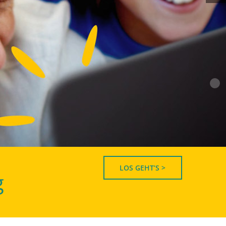
LOS GEHT’S >
g