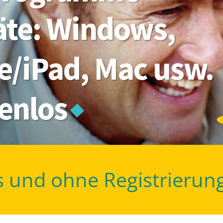
räte: Windows,
e/iPad, Mac usw.
tenlos
s und ohne Registrierun