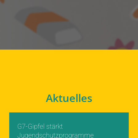
Aktuelles
G7-Gipfel stärkt
Jugendschutzprogramme