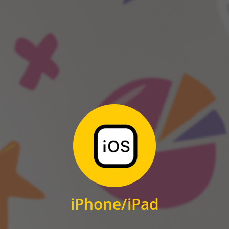
ANDROID
Zum Download
für iPhone und iPad
iPhone/iPad
IOS