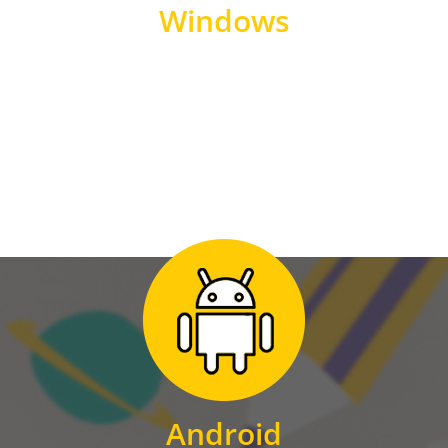
Windows
WINDOWS
Zum Download
für Android
Android