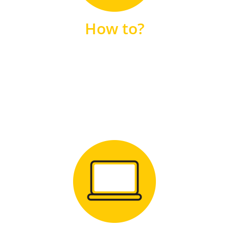
unsere FAQs
How to?
FAQS
Zum Download
für Windows