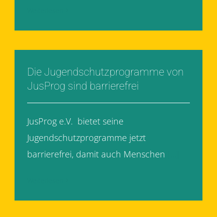
Weiterlesen
Die Jugendschutzprogramme von
JusProg sind barrierefrei
JusProg e.V. bietet seine
Jugendschutzprogramme jetzt
barrierefrei, damit auch Menschen
[...]
Weiterlesen