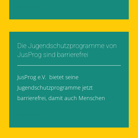
Weiterlesen
Die Jugendschutzprogramme von
JusProg sind barrierefrei
JusProg e.V. bietet seine
Jugendschutzprogramme jetzt
barrierefrei, damit auch Menschen
[...]
Weiterlesen