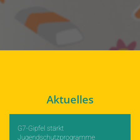
Aktuelles
G7-Gipfel stärkt
Jugendschutzprogramme