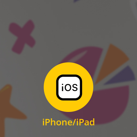
ANDROID
Zum Download
für iPhone und iPad
iPhone/iPad
IOS