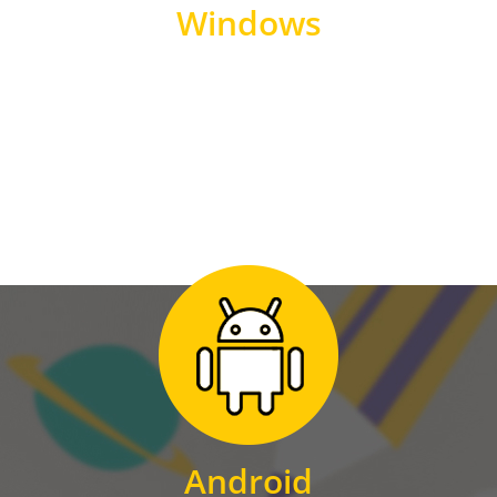
Windows
WINDOWS
Zum Download
für Android
Android