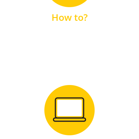
unsere FAQs
How to?
FAQS
Zum Download
für Windows