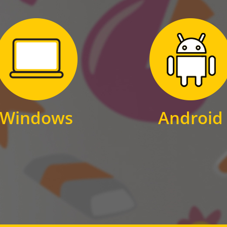
Zum Download
Zum Download
für Windows
für Android
Windows
Android
WINDOWS
ANDROID