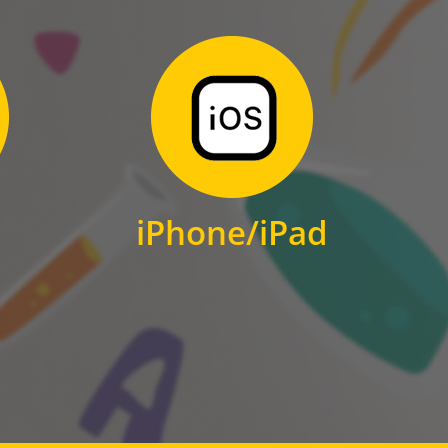
Zum Download
für iPhone und iPad
iPhone/iPad
IOS