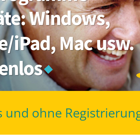
räte: Windows,
e/iPad, Mac usw.
tenlos
s und ohne Registrierun