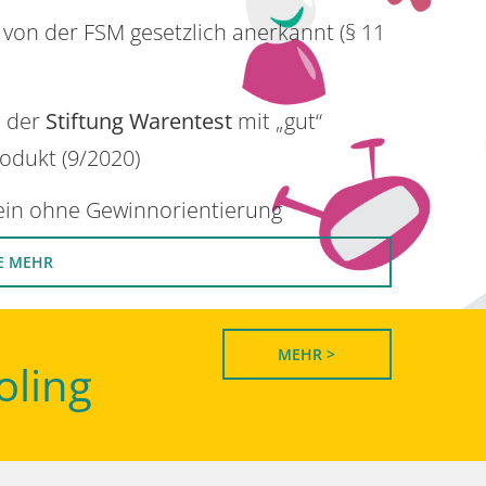
 von der FSM gesetzlich anerkannt (§ 11
n der
Stiftung Warentest
mit „gut“
rodukt (9/2020)
rein ohne Gewinnorientierung
E MEHR
MEHR >
oling