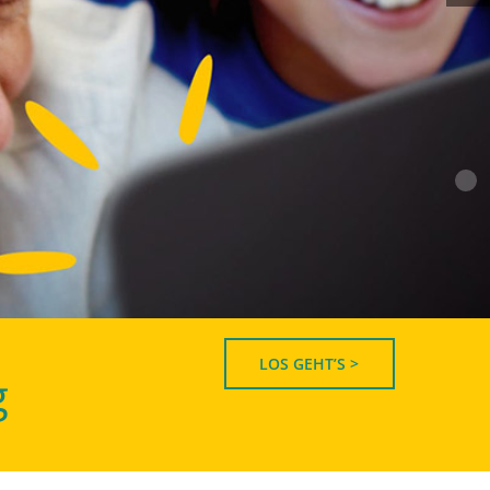
LOS GEHT’S >
g