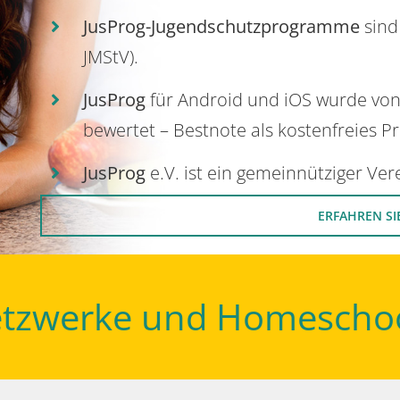
JusProg-Jugendschutzprogramme
sind
JMStV).
JusProg
für Android und iOS wurde vo
bewertet – Bestnote als kostenfreies P
JusProg
e.V. ist ein gemeinnütziger Ve
ERFAHREN SI
Netzwerke und Homescho