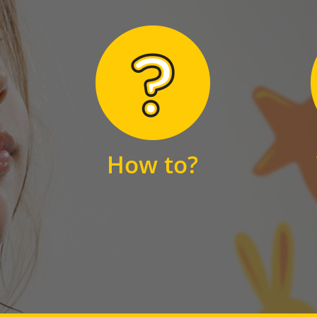
Hier finden Sie
unsere FAQs
How to?
FAQS