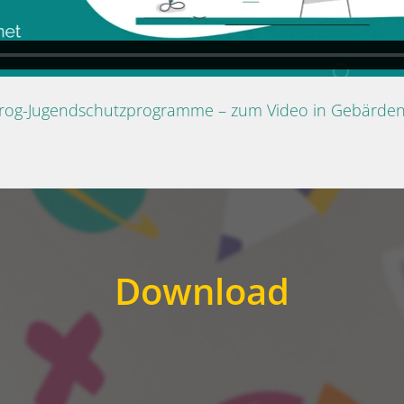
Prog-Jugendschutzprogramme – zum Video in Gebärde
Download