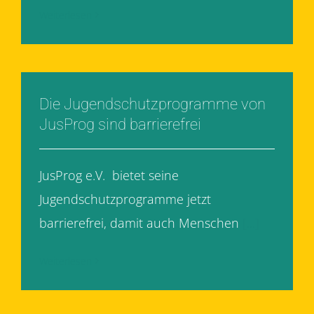
Weiterlesen
Die Jugendschutzprogramme von
JusProg sind barrierefrei
JusProg e.V. bietet seine
Jugendschutzprogramme jetzt
barrierefrei, damit auch Menschen
[...]
Weiterlesen