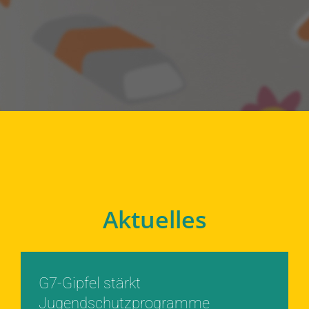
Aktuelles
G7-Gipfel stärkt
Jugendschutzprogramme