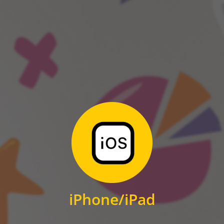
ANDROID
Zum Download
für iPhone und iPad
iPhone/iPad
IOS