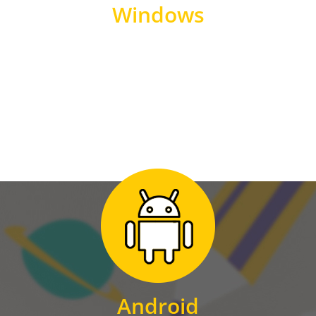
Windows
WINDOWS
Zum Download
für Android
Android