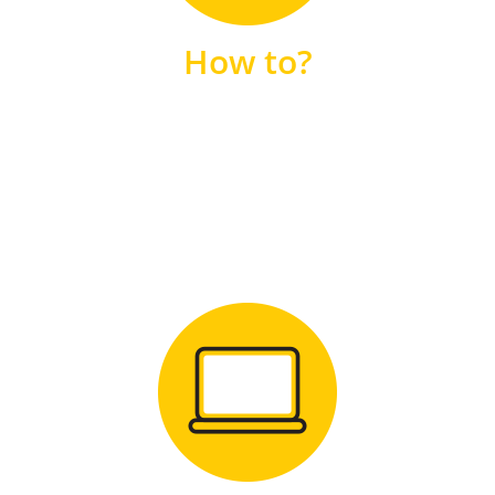
unsere FAQs
How to?
FAQS
Zum Download
für Windows