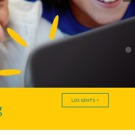
LOS GEHT’S >
g