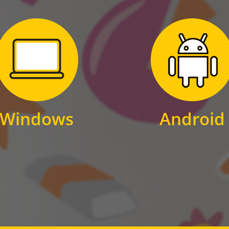
Zum Download
Zum Download
für Windows
für Android
Windows
Android
WINDOWS
ANDROID