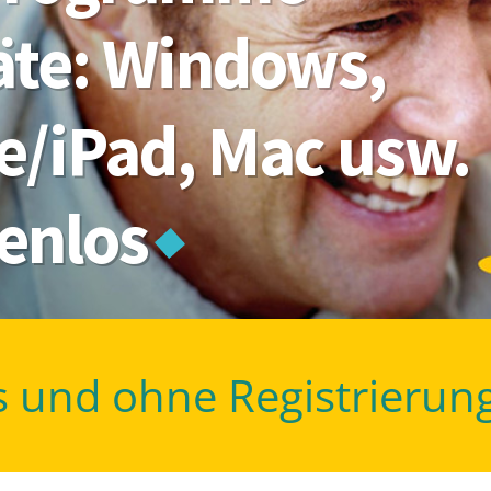
räte: Windows,
e/iPad, Mac usw.
tenlos
s und ohne Registrierun