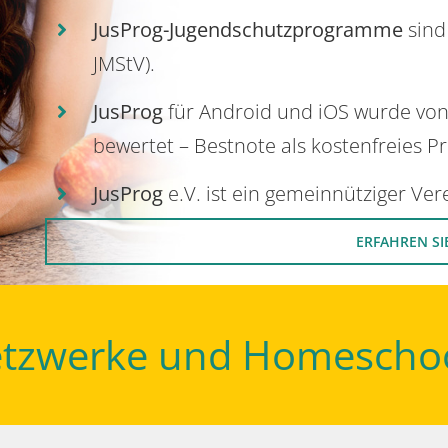
JusProg-Jugendschutzprogramme
sind
JMStV).
JusProg
für Android und iOS wurde vo
bewertet – Bestnote als kostenfreies P
JusProg
e.V. ist ein gemeinnütziger Ve
ERFAHREN SI
Netzwerke und Homescho