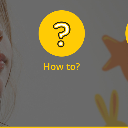
Hier finden Sie
unsere FAQs
How to?
FAQS