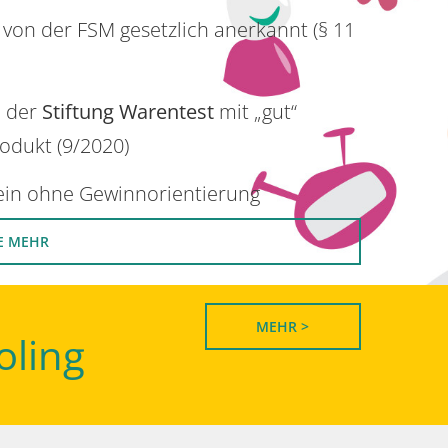
 von der FSM gesetzlich anerkannt (§ 11
n der
Stiftung Warentest
mit „gut“
rodukt (9/2020)
rein ohne Gewinnorientierung
E MEHR
MEHR >
oling