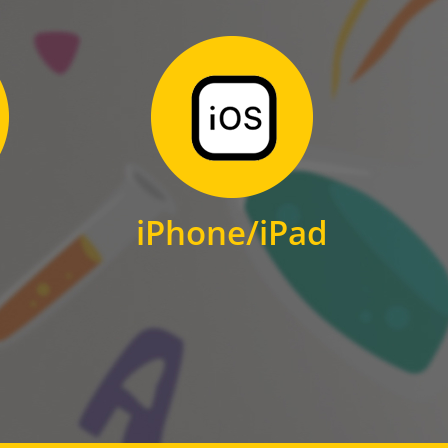
Zum Download
für iPhone und iPad
iPhone/iPad
IOS