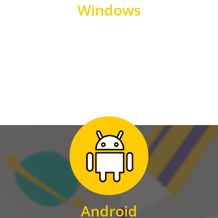
Windows
WINDOWS
Zum Download
für Android
Android