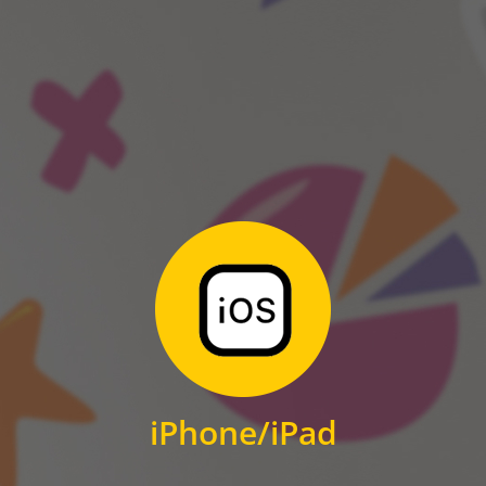
ANDROID
Zum Download
für iPhone und iPad
iPhone/iPad
IOS