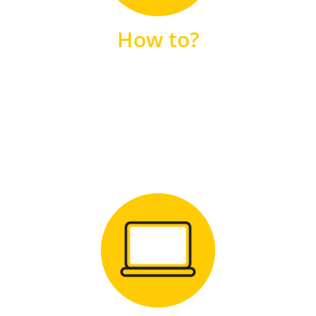
unsere FAQs
How to?
FAQS
Zum Download
für Windows