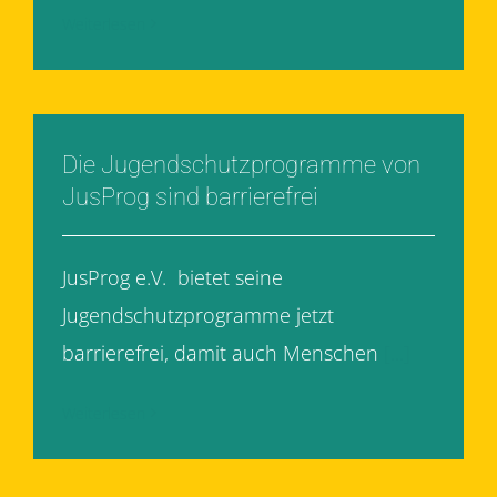
Weiterlesen
Die Jugendschutzprogramme von
JusProg sind barrierefrei
JusProg e.V. bietet seine
Jugendschutzprogramme jetzt
barrierefrei, damit auch Menschen
[...]
Weiterlesen