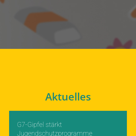
Aktuelles
G7-Gipfel stärkt
Jugendschutzprogramme