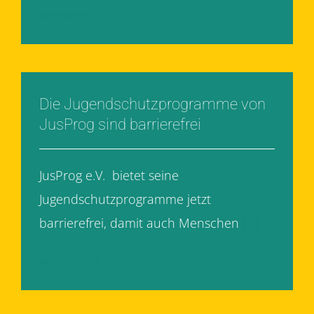
Weiterlesen
Die Jugendschutzprogramme von
JusProg sind barrierefrei
JusProg e.V. bietet seine
Jugendschutzprogramme jetzt
barrierefrei, damit auch Menschen
[...]
Weiterlesen