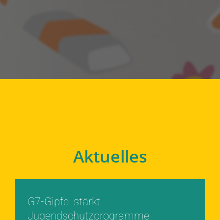
Aktuelles
G7-Gipfel stärkt
Jugendschutzprogramme