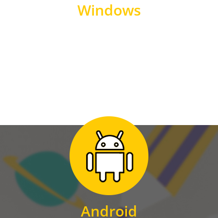
Windows
WINDOWS
Zum Download
für Android
Android