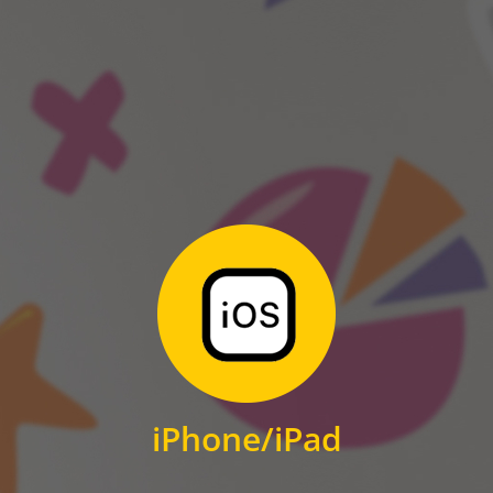
ANDROID
Zum Download
für iPhone und iPad
iPhone/iPad
IOS