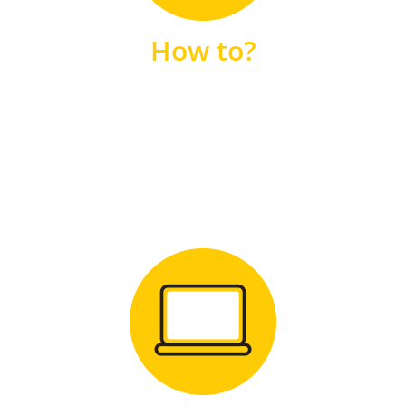
unsere FAQs
How to?
FAQS
Zum Download
für Windows