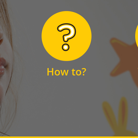
Hier finden Sie
unsere FAQs
How to?
FAQS