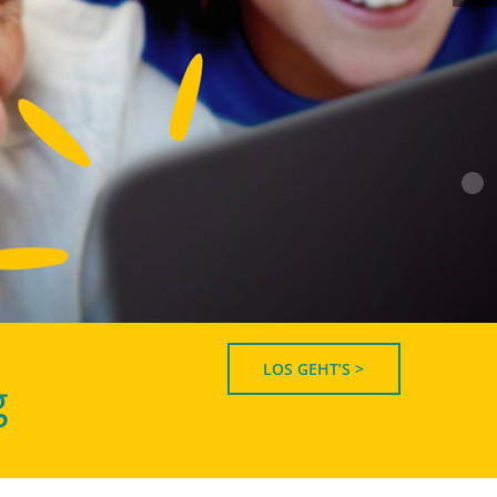
LOS GEHT’S >
g