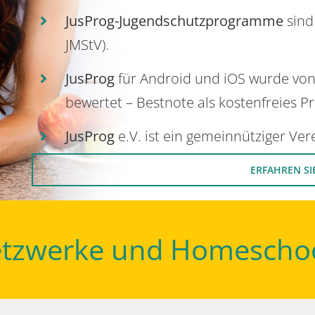
JusProg-Jugendschutzprogramme
sind
JMStV).
JusProg
für Android und iOS wurde vo
bewertet – Bestnote als kostenfreies P
JusProg
e.V. ist ein gemeinnütziger Ve
ERFAHREN SI
Netzwerke und Homescho