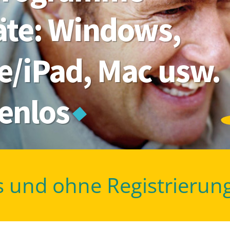
räte: Windows,
e/iPad, Mac usw.
tenlos
s und ohne Registrierun