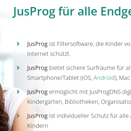
JusProg für alle Endg
JusProg
ist Filtersoftware, die Kinder v
Internet schützt.
JusProg
bietet sichere Surfräume für a
Smartphone/Tablet (iOS,
Android
), Mac
JusProg
ermöglicht mit JusProgDNS dig
Kindergärten, Bibliotheken, Organisati
JusProg
ist individueller Schutz für all
Kindern