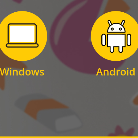
Zum Download
Zum Download
für Windows
für Android
Windows
Android
WINDOWS
ANDROID