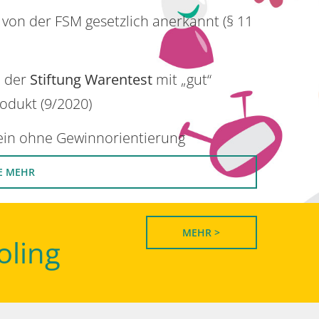
 von der FSM gesetzlich anerkannt (§ 11
n der
Stiftung Warentest
mit „gut“
rodukt (9/2020)
rein ohne Gewinnorientierung
E MEHR
MEHR >
oling