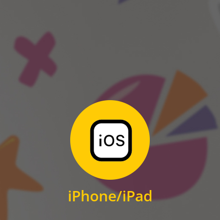
ANDROID
Zum Download
für iPhone und iPad
iPhone/iPad
IOS