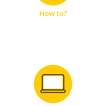
unsere FAQs
How to?
FAQS
Zum Download
für Windows