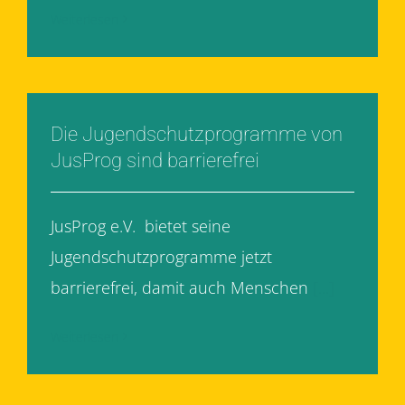
Weiterlesen
Die Jugendschutzprogramme von
JusProg sind barrierefrei
JusProg e.V. bietet seine
Jugendschutzprogramme jetzt
barrierefrei, damit auch Menschen
[...]
Weiterlesen