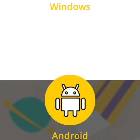
Windows
WINDOWS
Zum Download
für Android
Android