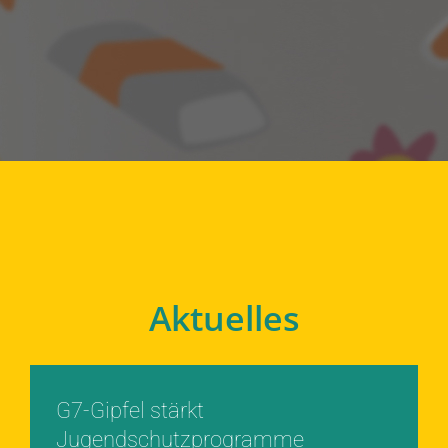
Aktuelles
G7-Gipfel stärkt
Jugendschutzprogramme