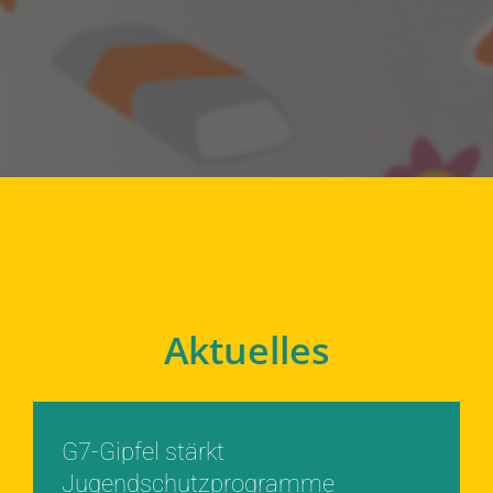
Aktuelles
G7-Gipfel stärkt
Jugendschutzprogramme