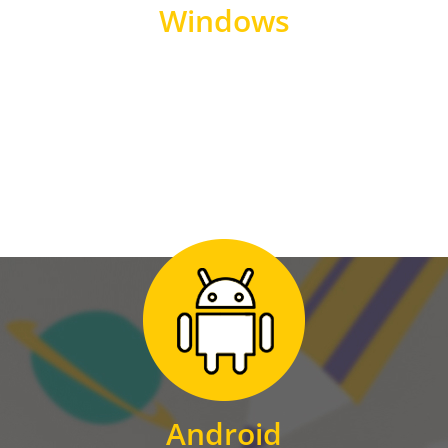
Windows
WINDOWS
Zum Download
für Android
Android