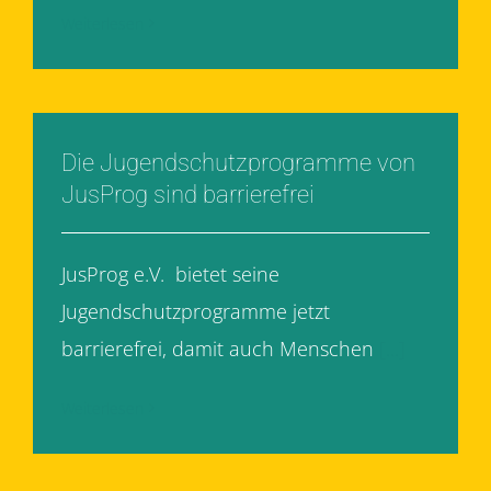
Weiterlesen
Die Jugendschutzprogramme von
JusProg sind barrierefrei
JusProg e.V. bietet seine
Jugendschutzprogramme jetzt
barrierefrei, damit auch Menschen
[...]
Weiterlesen