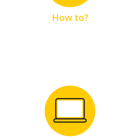
unsere FAQs
How to?
FAQS
Zum Download
für Windows