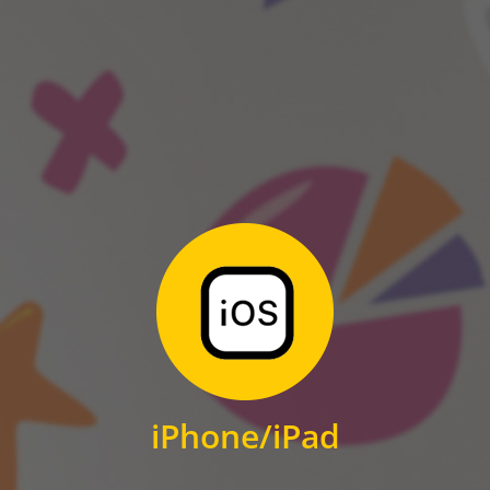
ANDROID
Zum Download
für iPhone und iPad
iPhone/iPad
IOS