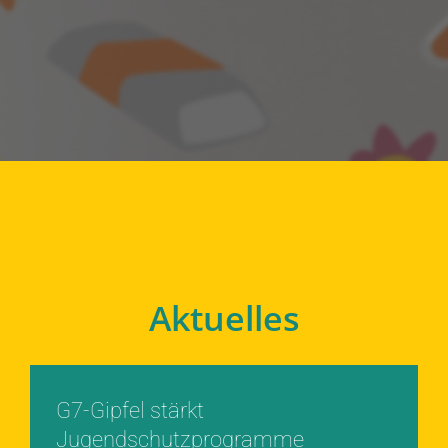
Aktuelles
G7-Gipfel stärkt
Jugendschutzprogramme