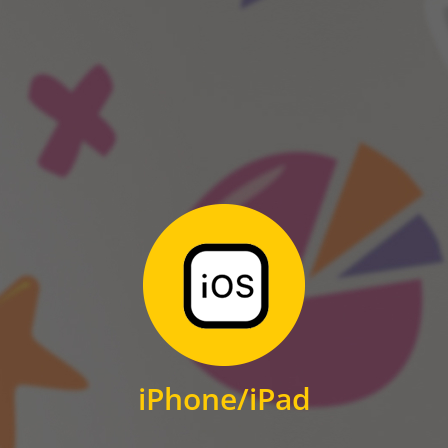
ANDROID
Zum Download
für iPhone und iPad
iPhone/iPad
IOS