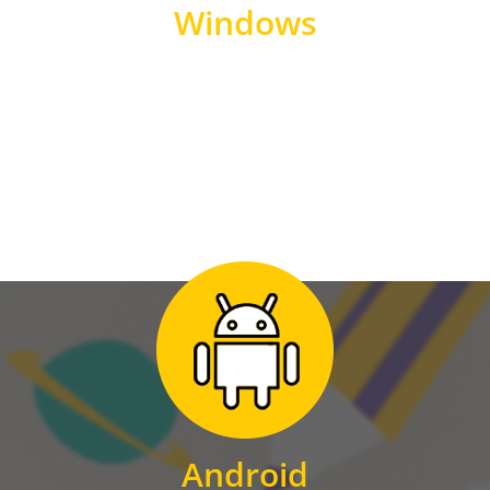
Windows
WINDOWS
Zum Download
für Android
Android