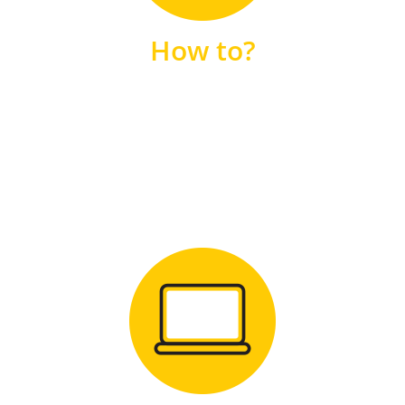
unsere FAQs
How to?
FAQS
Zum Download
für Windows