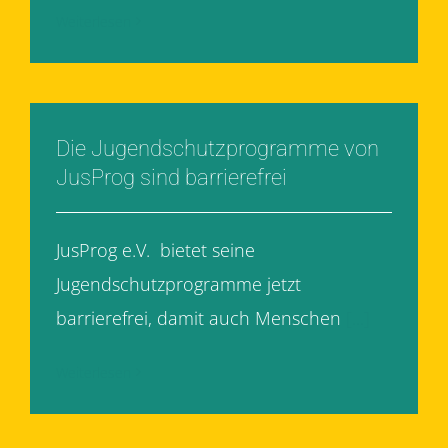
Weiterlesen
Die Jugendschutzprogramme von
JusProg sind barrierefrei
JusProg e.V. bietet seine
Jugendschutzprogramme jetzt
barrierefrei, damit auch Menschen
[...]
Weiterlesen