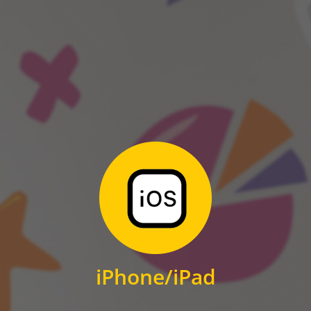
ANDROID
Zum Download
für iPhone und iPad
iPhone/iPad
IOS