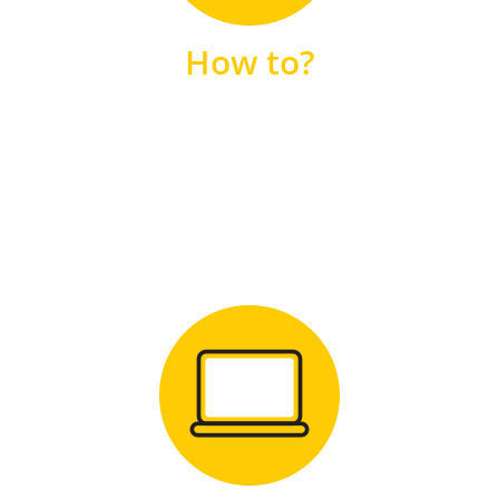
unsere FAQs
How to?
FAQS
Zum Download
für Windows