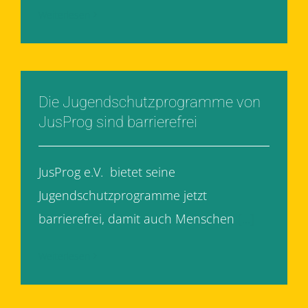
Weiterlesen
Die Jugendschutzprogramme von
JusProg sind barrierefrei
JusProg e.V. bietet seine
Jugendschutzprogramme jetzt
barrierefrei, damit auch Menschen
[...]
Weiterlesen