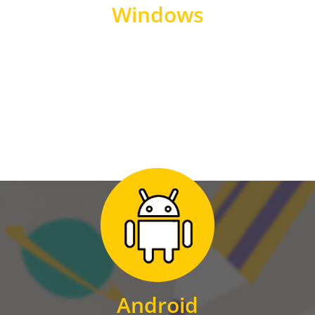
Windows
WINDOWS
Zum Download
für Android
Android