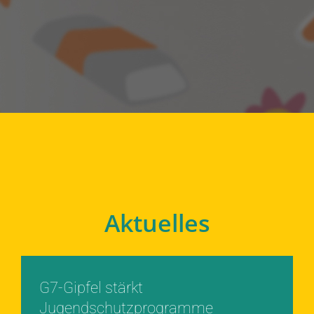
Aktuelles
G7-Gipfel stärkt
Jugendschutzprogramme