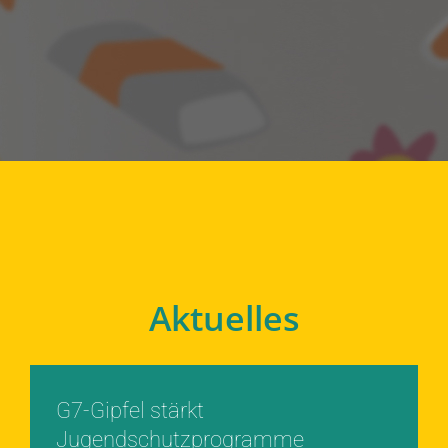
Aktuelles
G7-Gipfel stärkt
Jugendschutzprogramme