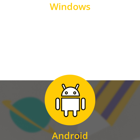
Windows
WINDOWS
Zum Download
für Android
Android