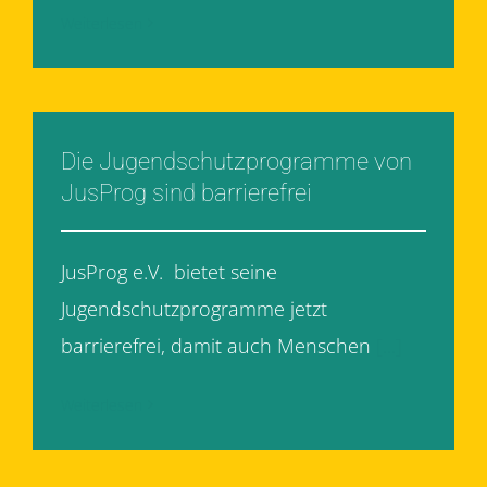
Weiterlesen
Die Jugendschutzprogramme von
JusProg sind barrierefrei
JusProg e.V. bietet seine
Jugendschutzprogramme jetzt
barrierefrei, damit auch Menschen
[...]
Weiterlesen