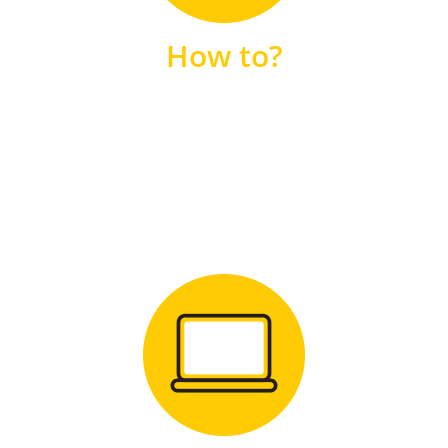
unsere FAQs
How to?
FAQS
Zum Download
für Windows