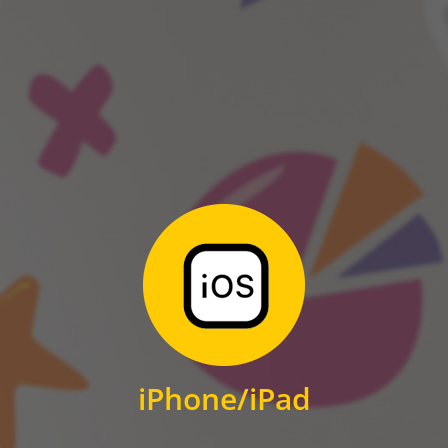
ANDROID
Zum Download
für iPhone und iPad
iPhone/iPad
IOS